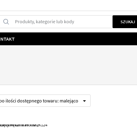
Produkty, kategorie lub kody
SZUKAJ
NTAKT
 po
ilości dostępnego towaru:
malejąco