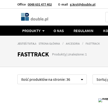
Office
0048 601 477 402
E-mail
g.krol@double.pl
Język
Polska
PRODUKTY
O NAS
REGULAMIN
KO
JESTEŚ TUTAJ:
STRONA GŁÓWNA
AKCESORIA
FASTTRACK
FASTTRACK
Produkt(y) znalezione: 1
Ilość produktów na stronie:
36
Sortuj