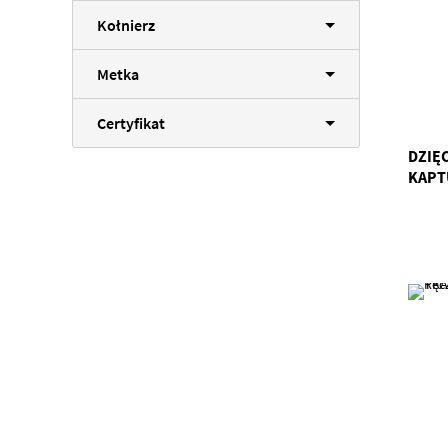
Kołnierz
Metka
Certyfikat
DZIĘ
KAPT