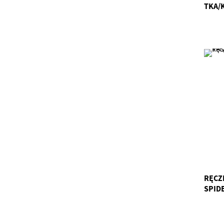
TKA/
RĘCZ
SPID