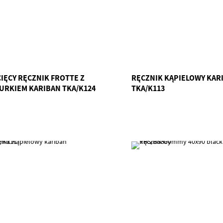
CIĘCY RĘCZNIK FROTTE Z
RĘCZNIK KĄPIELOWY KAR
URKIEM KARIBAN TKA/K124
TKA/K113