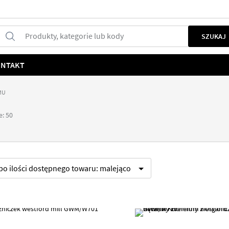
Produkty, kategorie lub kody
SZUKAJ
NTAKT
MU
e: 50
 po
ilości dostępnego towaru:
malejąco