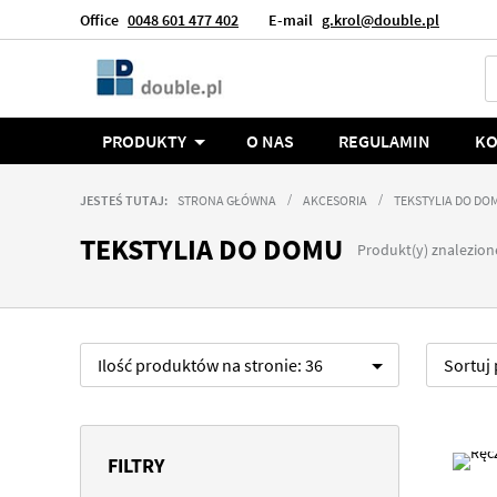
Office
0048 601 477 402
E-mail
g.krol@double.pl
Język
Polska
PRODUKTY
O NAS
REGULAMIN
KO
JESTEŚ TUTAJ:
STRONA GŁÓWNA
AKCESORIA
TEKSTYLIA DO DO
TEKSTYLIA DO DOMU
Produkt(y) znalezion
Ilość produktów na stronie:
36
Sortuj
FILTRY