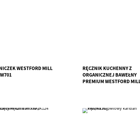
NICZEK WESTFORD MILL
RĘCZNIK KUCHENNY Z
W701
ORGANICZNEJ BAWEŁNY
PREMIUM WESTFORD MIL
GWM/W710