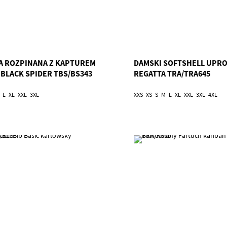
A ROZPINANA Z KAPTUREM
DAMSKI SOFTSHELL UPR
 BLACK SPIDER TBS/BS343
REGATTA TRA/TRA645
L
XL
XXL
3XL
XXS
XS
S
M
L
XL
XXL
3XL
4XL