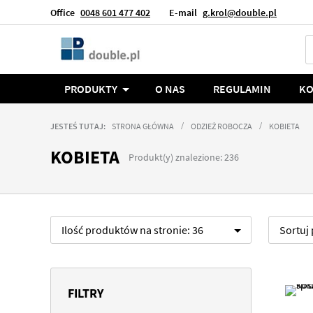
Office
0048 601 477 402
E-mail
g.krol@double.pl
Język
Polska
PRODUKTY
O NAS
REGULAMIN
KO
JESTEŚ TUTAJ:
STRONA GŁÓWNA
ODZIEŻ ROBOCZA
KOBIETA
KOBIETA
Produkt(y) znalezione: 236
Ilość produktów na stronie:
36
Sortuj
FILTRY