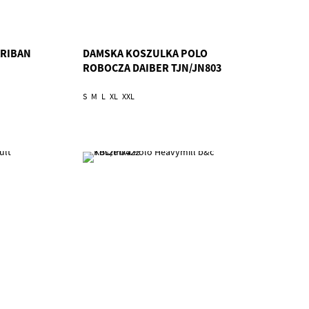
ARIBAN
DAMSKA KOSZULKA POLO
ROBOCZA DAIBER TJN/JN803
S
M
L
XL
XXL