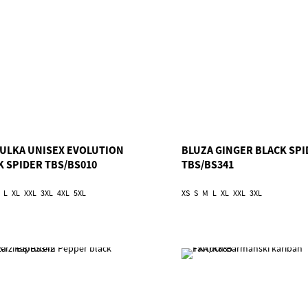
ULKA UNISEX EVOLUTION
BLUZA GINGER BLACK SPI
K SPIDER TBS/BS010
TBS/BS341
L
XL
XXL
3XL
4XL
5XL
XS
S
M
L
XL
XXL
3XL