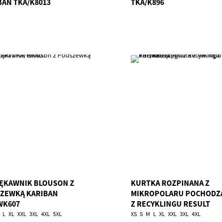
BAN TKA/K8013
TKA/K896
ĘKAWNIK BLOUSON Z
KURTKA ROZPINANA Z
ZEWKĄ KARIBAN
MIKROPOLARU POCHODZ
WK607
Z RECYKLINGU RESULT
TRE/R907X
L
XL
XXL
3XL
4XL
5XL
XS
S
M
L
XL
XXL
3XL
4XL