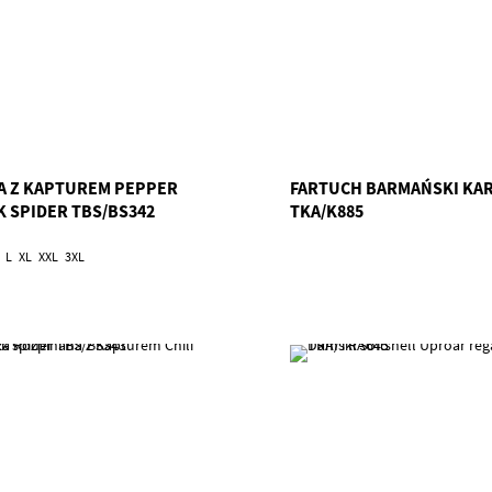
A Z KAPTUREM PEPPER
FARTUCH BARMAŃSKI KA
K SPIDER TBS/BS342
TKA/K885
L
XL
XXL
3XL