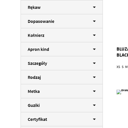
Rękaw
Dopasowanie
Kołnierz
BLUZ
Apron kind
BLAC
Szczegóły
XS
S
M
Rodzaj
Metka
Guziki
Certyfikat