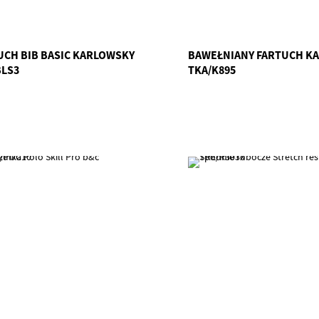
UCH BIB BASIC KARLOWSKY
BAWEŁNIANY FARTUCH K
BLS3
TKA/K895