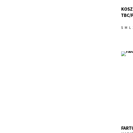
KOSZ
TBC/
S
M
L
FART