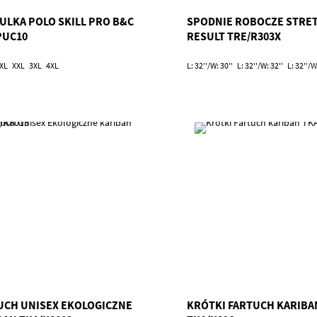
ULKA POLO SKILL PRO B&C
SPODNIE ROBOCZE STRE
PUC10
RESULT TRE/R303X
XL
XXL
3XL
4XL
L: 32''/W: 30''
L: 32''/W: 32''
L: 32''/W
UCH UNISEX EKOLOGICZNE
KRÓTKI FARTUCH KARIBA