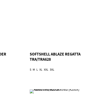
DER
SOFTSHELL ABLAZE REGATTA
TRA/TRA628
S
M
L
XL
XXL
3XL