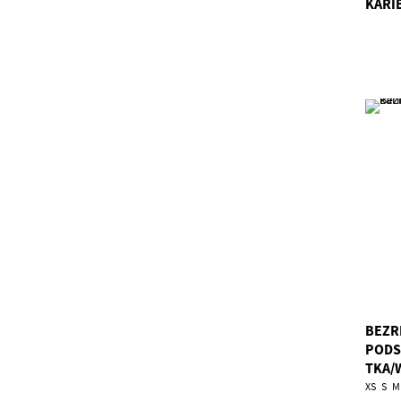
KARI
BEZR
PODS
TKA/
XS
S
M