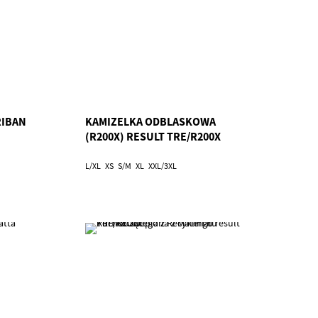
RIBAN
KAMIZELKA ODBLASKOWA
(R200X) RESULT TRE/R200X
L/XL
XS
S/M
XL
XXL/3XL