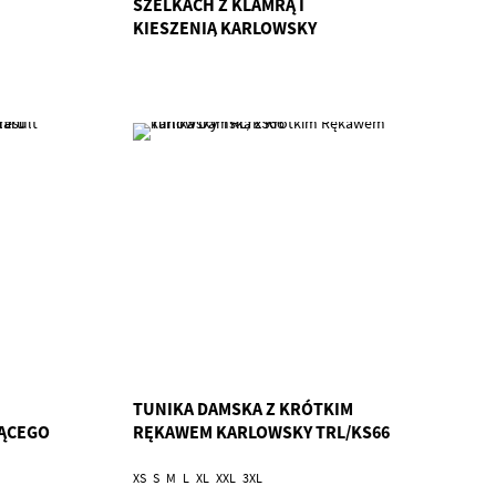
SZELKACH Z KLAMRĄ I
KIESZENIĄ KARLOWSKY
TRL/BLS6
TUNIKA DAMSKA Z KRÓTKIM
ĄCEGO
RĘKAWEM KARLOWSKY TRL/KS66
XS
S
M
L
XL
XXL
3XL