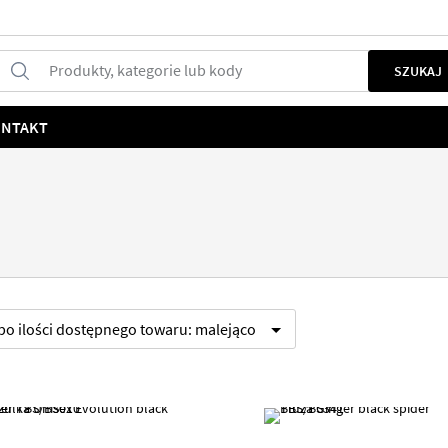
Produkty, kategorie lub kody
SZUKAJ
NTAKT
 po
ilości dostępnego towaru:
malejąco