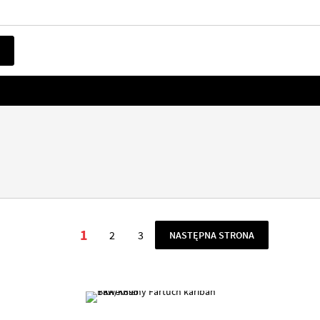
Strona
1
2
3
STRONA
NASTĘPNA STRONA
Aktualnie czytasz stronę
Strona
Strona