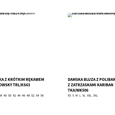
KA Z KRÓTKIM RĘKAWEM
DAMSKA BLUZA Z POLIBA
OWSKY TRL/KS63
Z ZATRZASKAMI KARIBAN
TKA/WK506
38
40
50
42
44
46
48
52
54
56
XS
S
M
L
XL
XXL
3XL