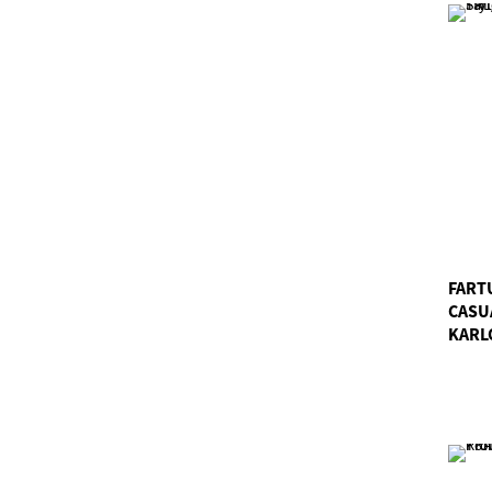
FART
CASUA
KARL