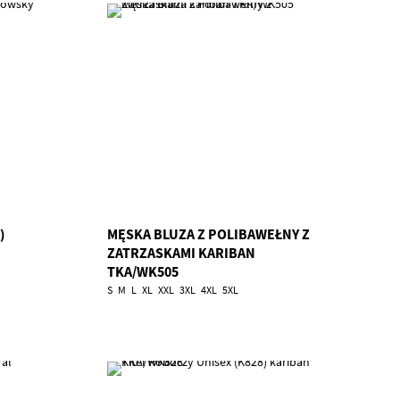
)
MĘSKA BLUZA Z POLIBAWEŁNY Z
ZATRZASKAMI KARIBAN
TKA/WK505
S
M
L
XL
XXL
3XL
4XL
5XL