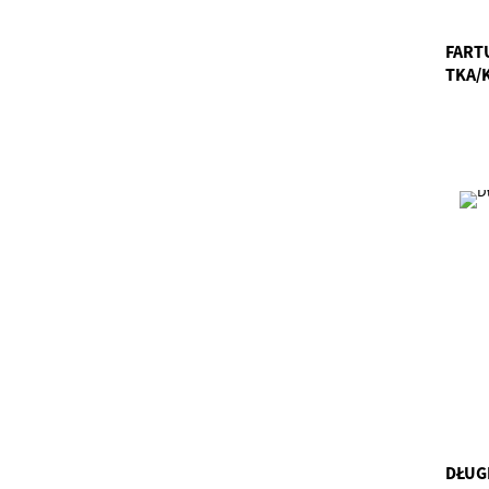
FART
TKA/
DŁUG