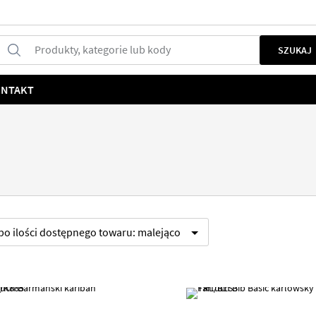
Produkty, kategorie lub kody
SZUKAJ
NTAKT
 po
ilości dostępnego towaru:
malejąco