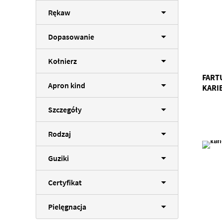
Rękaw
Dopasowanie
Kołnierz
FART
Apron kind
KARI
Szczegóły
Rodzaj
Guziki
Certyfikat
Pielęgnacja