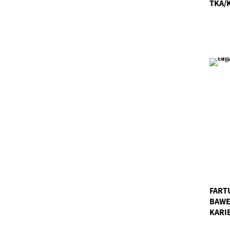
TKA/
FART
BAWE
KARI