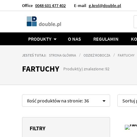
Office
0048 601 477 402
E-mail
g.krol@double.pl
Język
Polska
PRODUKTY
O NAS
REGULAMIN
KO
JESTEŚ TUTAJ:
STRONA GŁÓWNA
ODZIEŻ ROBOCZA
FARTUCHY
FARTUCHY
Produkt(y) znalezione: 92
Ilość produktów na stronie:
36
Sortuj
FILTRY