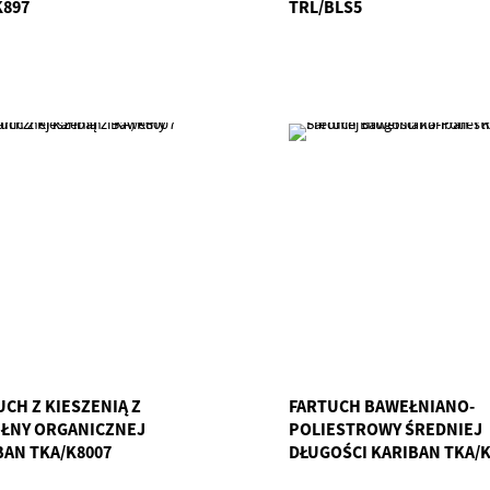
K897
TRL/BLS5
UCH Z KIESZENIĄ Z
FARTUCH BAWEŁNIANO-
ŁNY ORGANICZNEJ
POLIESTROWY ŚREDNIEJ
BAN TKA/K8007
DŁUGOŚCI KARIBAN TKA/K