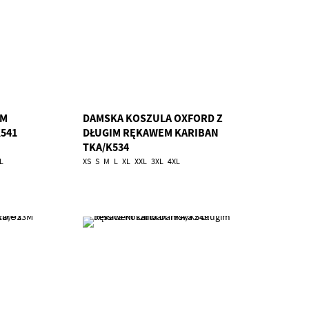
IM
DAMSKA KOSZULA OXFORD Z
541
DŁUGIM RĘKAWEM KARIBAN
TKA/K534
L
XS
S
M
L
XL
XXL
3XL
4XL