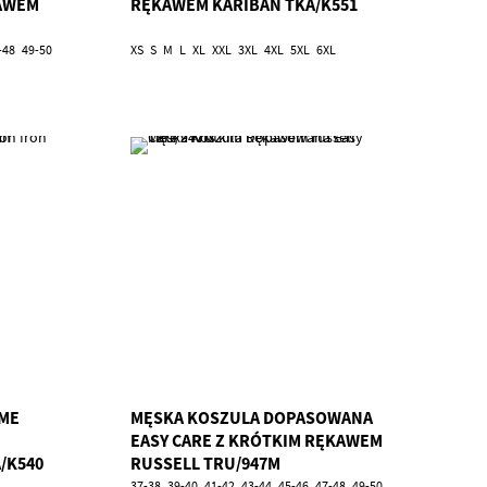
KAWEM
RĘKAWEM KARIBAN TKA/K551
-48
49-50
XS
S
M
L
XL
XXL
3XL
4XL
5XL
6XL
ME
MĘSKA KOSZULA DOPASOWANA
EASY CARE Z KRÓTKIM RĘKAWEM
/K540
RUSSELL TRU/947M
37-38
39-40
41-42
43-44
45-46
47-48
49-50