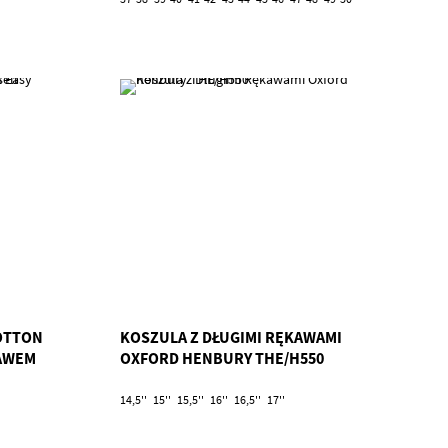
OTTON
KOSZULA Z DŁUGIMI RĘKAWAMI
KAWEM
OXFORD HENBURY THE/H550
14,5''
15''
15,5''
16''
16,5''
17''