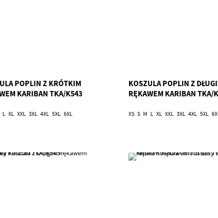
ULA POPLIN Z KRÓTKIM
KOSZULA POPLIN Z DŁUG
WEM KARIBAN TKA/K543
RĘKAWEM KARIBAN TKA/K
L
XL
XXL
3XL
4XL
5XL
6XL
XS
S
M
L
XL
XXL
3XL
4XL
5XL
6X