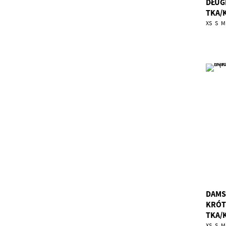
DŁUG
TKA/
XS
S
M
DAMS
KRÓT
TKA/
XS
S
M