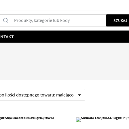
Produkty, kategorie lub kody
SZUKAJ
NTAKT
 po
ilości dostępnego towaru:
malejąco