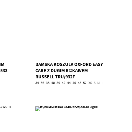
IM
DAMSKA KOSZULA OXFORD EASY
533
CARE Z DUGIM R©KAWEM
RUSSELL TRU/932F
34
36
38
40
50
42
44
46
48
52
XS
S
M
L
XL
2XL
3XL
4XL