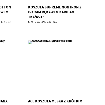
COTTON
KOSZULA SUPREME NON IRON Z
KAWEM
DŁUGIM RĘKAWEM KARIBAN
TKA/K537
L
XL
XXL
3XL
4XL
S
M
L
XL
XXL
3XL
4XL
IANA
ACE KOSZULA MĘSKA Z KRÓTKIM