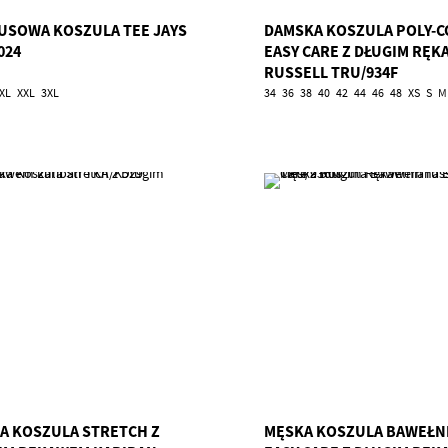
USOWA KOSZULA TEE JAYS
DAMSKA KOSZULA POLY-
024
EASY CARE Z DŁUGIM RĘ
RUSSELL TRU/934F
XL
XXL
3XL
34
36
38
40
42
44
46
48
XS
S
M
A KOSZULA STRETCH Z
MĘSKA KOSZULA BAWEŁN