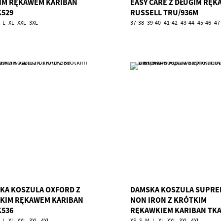
IM RĘKAWEM KARIBAN
EASY CARE Z DŁUGIM RĘ
K529
RUSSELL TRU/936M
L
XL
XXL
3XL
37-38
39-40
41-42
43-44
45-46
47
KA KOSZULA OXFORD Z
DAMSKA KOSZULA SUPRE
KIM RĘKAWEM KARIBAN
NON IRON Z KRÓTKIM
K536
RĘKAWKIEM KARIBAN TKA
L
XL
XXL
3XL
4XL
XS
S
M
L
XL
XXL
3XL
4XL