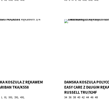
KA KOSZULA Z RĘKAWEM
DAMSKA KOSZULA POLYC
ARIBAN TKA/K558
EASY CARE Z DŁUGIM RĘ
RUSSELL TRU/924F
L
XL
XXL
3XL
4XL
34
36
38
40
42
44
46
48