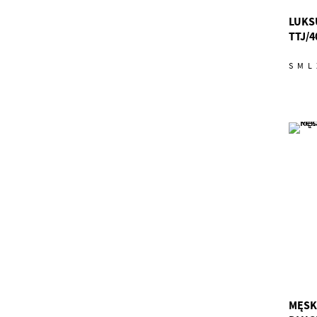
LUKS
TTJ/4
S
M
L
MĘSK