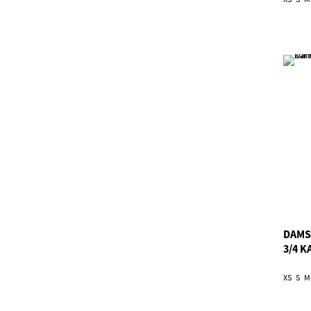
DAMS
3/4 K
XS
S
M