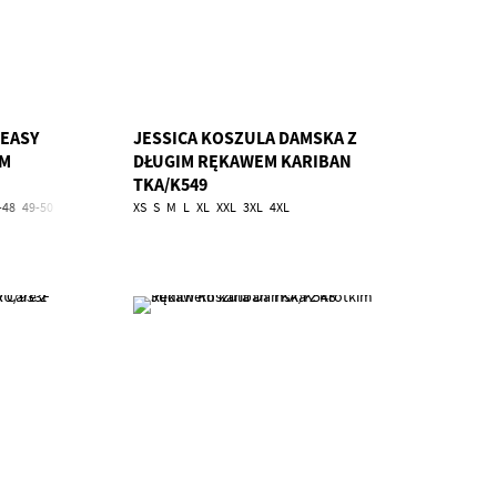
EASY
JESSICA KOSZULA DAMSKA Z
EM
DŁUGIM RĘKAWEM KARIBAN
TKA/K549
-48
49-50
51-52
53-54
XS
5XL
S
6XL
M
L
XL
XXL
3XL
4XL