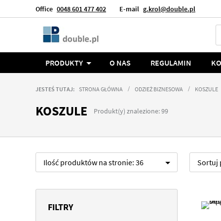
Office
0048 601 477 402
E-mail
g.krol@double.pl
Język
Polska
PRODUKTY
O NAS
REGULAMIN
KO
JESTEŚ TUTAJ:
STRONA GŁÓWNA
ODZIEŻ BIZNESOWA
KOSZULE
KOSZULE
Produkt(y) znalezione: 99
Ilość produktów na stronie:
36
Sortuj
FILTRY