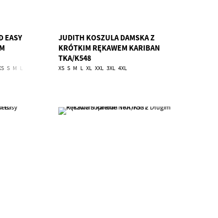
D EASY
JUDITH KOSZULA DAMSKA Z
EM
KRÓTKIM RĘKAWEM KARIBAN
TKA/K548
XS
S
M
L
XL
2XL
3XL
4XL
XS
S
5XL
M
L
6XL
XL
XXL
3XL
4XL