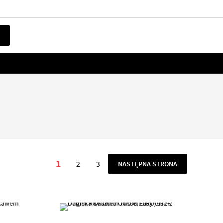
Strona
1
2
3
STRONA
NASTĘPNA STRONA
Aktualnie czytasz stronę
Strona
Strona