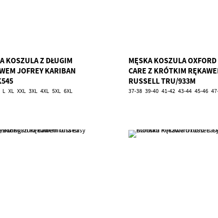
A KOSZULA Z DŁUGIM
MĘSKA KOSZULA OXFORD 
WEM JOFREY KARIBAN
CARE Z KRÓTKIM RĘKAW
K545
RUSSELL TRU/933M
L
XL
XXL
3XL
4XL
5XL
6XL
37-38
39-40
41-42
43-44
45-46
47