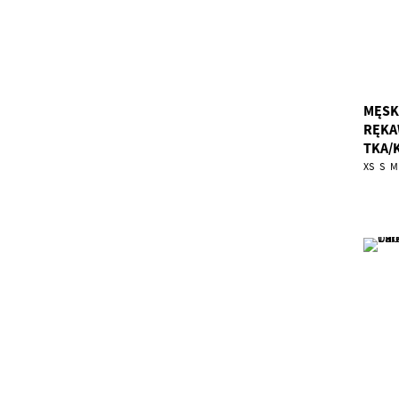
MĘSK
RĘKA
TKA/
XS
S
M