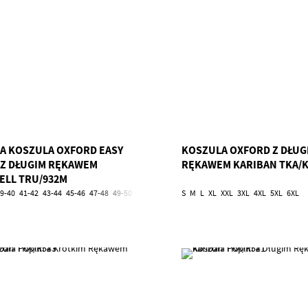
A KOSZULA OXFORD EASY
KOSZULA OXFORD Z DŁUG
 Z DŁUGIM RĘKAWEM
RĘKAWEM KARIBAN TKA/K
ELL TRU/932M
9-40
41-42
43-44
45-46
47-48
49-50
51-52
53-54
S
5XL
M
6XL
L
XL
XXL
3XL
4XL
5XL
6XL