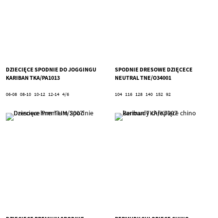
DZIECIĘCE SPODNIE DO JOGGINGU
SPODNIE DRESOWE DZIĘCECE
KARIBAN TKA/PA1013
NEUTRAL TNE/O34001
06-08
08-10
10-12
12-14
4/6
104
116
128
140
152
92