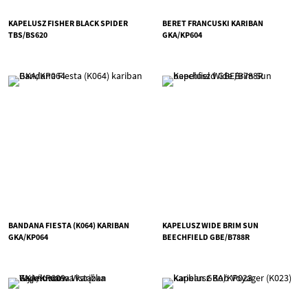
KAPELUSZ FISHER BLACK SPIDER
BERET FRANCUSKI KARIBAN
TBS/BS620
GKA/KP604
BANDANA FIESTA (K064) KARIBAN
KAPELUSZ WIDE BRIM SUN
GKA/KP064
BEECHFIELD GBE/B788R