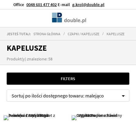
Office
0048 601 477 402
E-mail
g.krol@double.pl
JESTEŚ TUTAJ:
STRONA GŁÓWNA
CZAPKI / KAPELUSZE
KAPELUSZE
KAPELUSZE
Produkt(y) znalezione: 58
FILTERS
Sortuj po
ilości dostępnego towaru:
malejąco