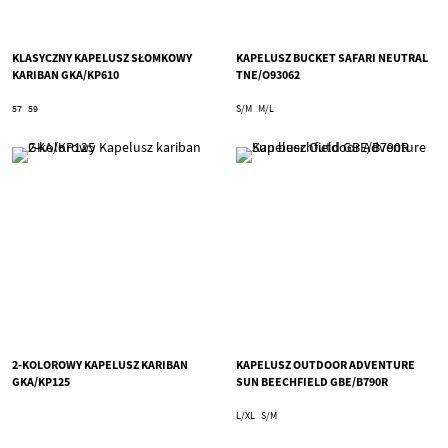
KLASYCZNY KAPELUSZ SŁOMKOWY
KAPELUSZ BUCKET SAFARI NEUTRAL
KARIBAN GKA/KP610
TNE/O93062
57
59
S/M
M/L
2-KOLOROWY KAPELUSZ KARIBAN
KAPELUSZ OUTDOOR ADVENTURE
GKA/KP125
SUN BEECHFIELD GBE/B790R
L/XL
S/M