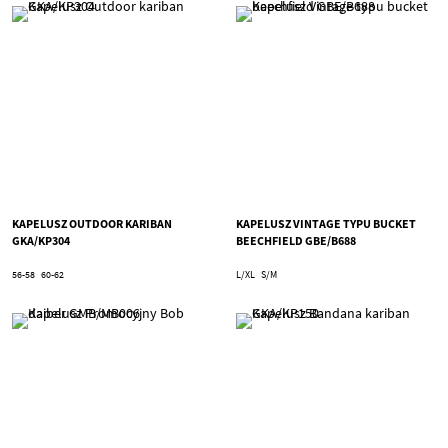
KAPELUSZ OUTDOOR KARIBAN
KAPELUSZ VINTAGE TYPU BUCKET
GKA/KP304
BEECHFIELD GBE/B688
56-58
60-62
L/XL
S/M