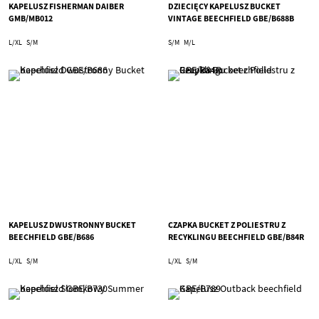
KAPELUSZ FISHERMAN DAIBER
DZIECIĘCY KAPELUSZ BUCKET
GMB/MB012
VINTAGE BEECHFIELD GBE/B688B
L/XL
S/M
S/M
M/L
KAPELUSZ DWUSTRONNY BUCKET
CZAPKA BUCKET Z POLIESTRU Z
BEECHFIELD GBE/B686
RECYKLINGU BEECHFIELD GBE/B84R
L/XL
S/M
L/XL
S/M