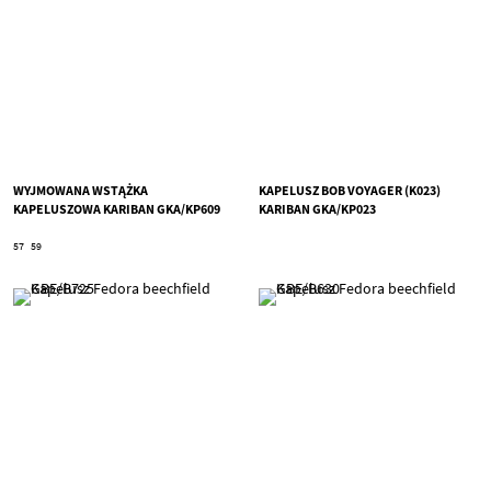
WYJMOWANA WSTĄŻKA
KAPELUSZ BOB VOYAGER (K023)
KAPELUSZOWA KARIBAN GKA/KP609
KARIBAN GKA/KP023
57
59