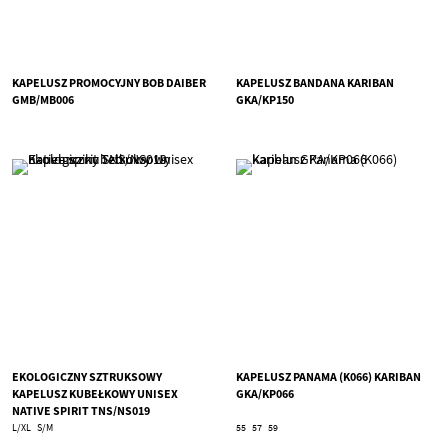
KAPELUSZ PROMOCYJNY BOB DAIBER
KAPELUSZ BANDANA KARIBAN
GMB/MB006
GKA/KP150
EKOLOGICZNY SZTRUKSOWY
KAPELUSZ PANAMA (K066) KARIBAN
KAPELUSZ KUBEŁKOWY UNISEX
GKA/KP066
NATIVE SPIRIT TNS/NS019
L/XL
S/M
55
57
59