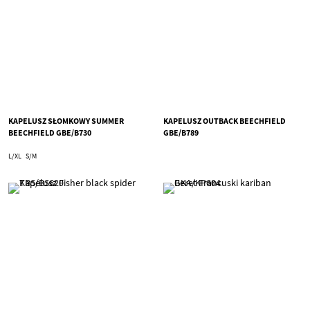
KAPELUSZ SŁOMKOWY SUMMER
KAPELUSZ OUTBACK BEECHFIELD
BEECHFIELD GBE/B730
GBE/B789
L/XL
S/M