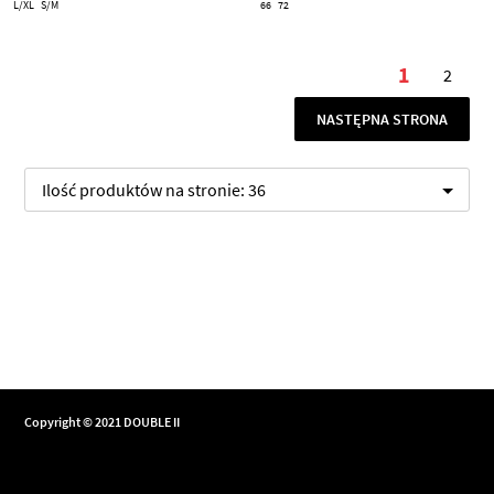
L/XL
S/M
66
72
Strona
1
2
Aktualnie
Stron
STRONA
NASTĘPNA STRONA
Ilość produktów na stronie:
36
Copyright © 2021 DOUBLE II