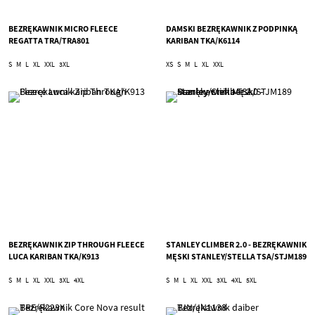
BEZRĘKAWNIK MICRO FLEECE
DAMSKI BEZRĘKAWNIK Z PODPINKĄ
REGATTA TRA/TRA801
KARIBAN TKA/K6114
S
M
L
XL
XXL
3XL
XS
S
M
L
XL
XXL
BEZRĘKAWNIK ZIP THROUGH FLEECE
STANLEY CLIMBER 2.0 - BEZRĘKAWNIK
LUCA KARIBAN TKA/K913
MĘSKI STANLEY/STELLA TSA/STJM189
S
M
L
XL
XXL
3XL
4XL
S
M
L
XL
XXL
3XL
4XL
5XL