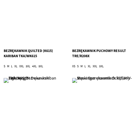
BEZRĘKAWNIK QUILTED (K615)
BEZRĘKAWNIK PUCHOWY RESULT
KARIBAN TKA/WK615
TRE/R208X
S
M
L
XL
XXL
3XL
4XL
5XL
XS
S
M
L
XL
XXL
3XL