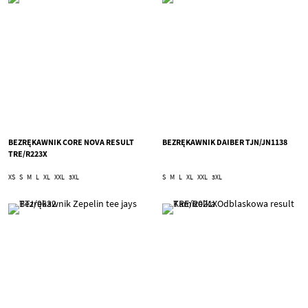
BEZRĘKAWNIK CORE NOVA RESULT
BEZRĘKAWNIK DAIBER TJN/JN1138
TRE/R223X
XS
S
M
L
XL
XXL
3XL
S
M
L
XL
XXL
3XL