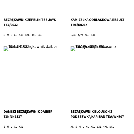
BEZRĘKAWNIK ZEPELIN TEE JAYS
KAMIZELKA ODBLASKOWA RESULT
TTJ/9632
TRE/R021X
S
M
L
XL
XXL
3XL
4XL
5XL
L/XL
S/M
XXL
3XL
DAMSKI BEZRĘKAWNIK DAIBER
BEZRĘKAWNIK BLOUSON Z
TJN/JN1137
PODSZEWKĄ KARIBAN TKA/WK607
S
M
L
XL
XXL
XS
S
M
L
XL
XXL
3XL
4XL
5XL