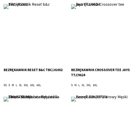
BEZRĘKAWNIK RESET B&C TBC/JG002
BEZRĘKAWNIK CROSSOVER TEE JAYS
TTJ/9624
XS
S
M
L
XL
XXL
3XL
4XL
S
M
L
XL
XXL
3XL