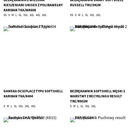
KIESZENIAMI UNISEX Z POLIBAWEŁNY
RUSSELL TRU/041M
KARIBAN TKA/WK608
XS
S
M
L
XL
XXL
3XL
4XL
5XL
XS
S
M
L
XL
XXL
3XL
DAMSKA OCIEPLACZ TYPU SOFTSHELL
BEZRĘKAWNIK SOFTSHELL MĘSKI 2
KARIBAN TKA/K404
WARSTWY Z RECYKLINGU RESULT
TRE/R902M
S
M
L
XL
XXL
3XL
4XL
S
M
L
XL
XXL
3XL