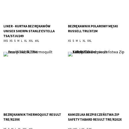
LINER - KURTKA BEZ RĘKAWÓW
BEZRĘKAWNIK POLAROWY MĘSKI
UNISEX SHERPA STANLEY/STELLA
RUSSELL TRU/872M
TSA/STJU249
XXS
XS
S
M
L
XL
XXL
3XL
XS
S
M
L
XL
XXL
BEZRĘKAWNIK THERMOQUILT RESULT
KAMIZELKA BEZPIECZEŃSTWA ZIP
TRE/R239X
SAFETY TABARD RESULT TRE/R202X