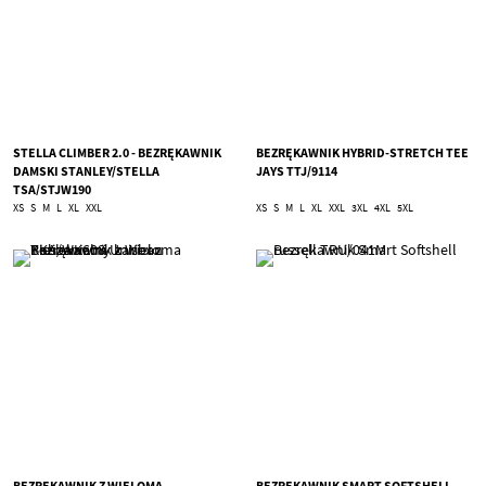
STELLA CLIMBER 2.0 - BEZRĘKAWNIK
BEZRĘKAWNIK HYBRID-STRETCH TEE
DAMSKI STANLEY/STELLA
JAYS TTJ/9114
TSA/STJW190
XS
S
M
L
XL
XXL
XS
S
M
L
XL
XXL
3XL
4XL
5XL
BEZRĘKAWNIK Z WIELOMA
BEZRĘKAWNIK SMART SOFTSHELL