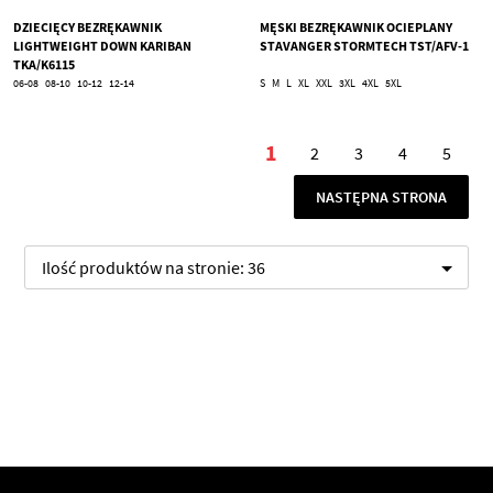
DZIECIĘCY BEZRĘKAWNIK
MĘSKI BEZRĘKAWNIK OCIEPLANY
LIGHTWEIGHT DOWN KARIBAN
STAVANGER STORMTECH TST/AFV-1
TKA/K6115
06-08
08-10
10-12
12-14
S
M
L
XL
XXL
3XL
4XL
5XL
Strona
1
2
3
4
5
Aktualnie czytasz stro
Strona
Strona
Strona
Stron
STRONA
NASTĘPNA STRONA
Ilość produktów na stronie:
36