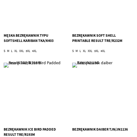
MĘSKA BEZRĘKAWNIK TYPU
BEZRĘKAWNIK SOFT SHELL
SOFTSHELL KARIBAN TKA/K403
PRINTABLE RESULT TRE/R232M
S
M
L
XL
XXL
3XL
4XL
S
M
L
XL
XXL
3XL
4XL
BEZRĘKAWNIK ICE BIRD PADDED
BEZRĘKAWNIK DAIBER TJN/JN1136
RESULT TRE/R193M