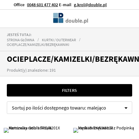
Office
0048 601 477 402
E-mail
g.krol@double.pl
JESTEŚ TUTAJ:
STRONA GŁÓWNA
KURTKI / OUTERWEAR
OCIEPLACZE/KAMIZELKI/BEZRĘKAWNIKI
OCIEPLACZE/KAMIZELKI/BEZRĘKAWN
Produkt(y) znalezione: 191
FILTERS
Sortuj po
ilości dostępnego towaru:
malejąco