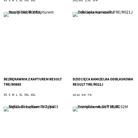
XS
S
M
L
XL
XXL
3XL
2XL/3XL
L/XL
S/M
BEZRĘKAWNIK Z KAPTUREM RESULT
DZIECIĘCA KAMIZELKA ODBLASKOWA
TRE/R088X
RESULT TRE/R021J
XS
S
M
L
XL
XXL
3XL
10-12
4-6
7-9