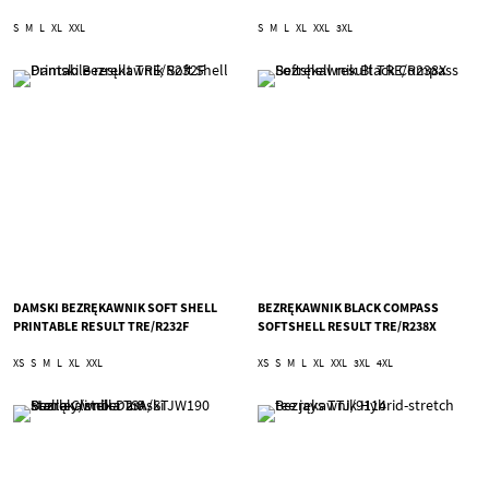
S
M
L
XL
XXL
S
M
L
XL
XXL
3XL
DAMSKI BEZRĘKAWNIK SOFT SHELL
BEZRĘKAWNIK BLACK COMPASS
PRINTABLE RESULT TRE/R232F
SOFTSHELL RESULT TRE/R238X
XS
S
M
L
XL
XXL
XS
S
M
L
XL
XXL
3XL
4XL