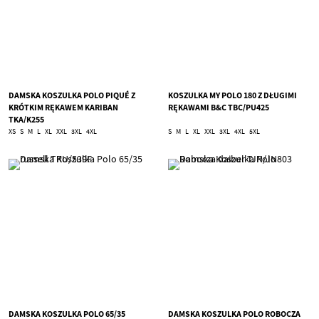
DAMSKA KOSZULKA POLO PIQUÉ Z
KOSZULKA MY POLO 180 Z DŁUGIMI
KRÓTKIM RĘKAWEM KARIBAN
RĘKAWAMI B&C TBC/PU425
TKA/K255
XS
S
M
L
XL
XXL
3XL
4XL
S
M
L
XL
XXL
3XL
4XL
5XL
DAMSKA KOSZULKA POLO 65/35
DAMSKA KOSZULKA POLO ROBOCZA