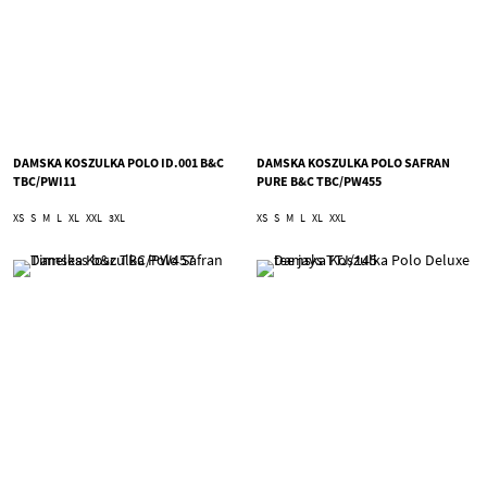
DAMSKA KOSZULKA POLO ID.001 B&C
DAMSKA KOSZULKA POLO SAFRAN
TBC/PWI11
PURE B&C TBC/PW455
XS
S
M
L
XL
XXL
3XL
XS
S
M
L
XL
XXL