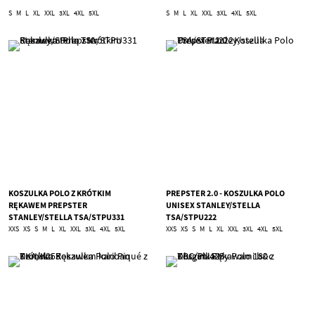
S
M
L
XL
XXL
3XL
4XL
5XL
S
M
L
XL
XXL
3XL
4XL
5XL
KOSZULKA POLO Z KRÓTKIM
PREPSTER 2.0 - KOSZULKA POLO
RĘKAWEM PREPSTER
UNISEX STANLEY/STELLA
STANLEY/STELLA TSA/STPU331
TSA/STPU222
XXS
XS
S
M
L
XL
XXL
3XL
4XL
5XL
XXS
XS
S
M
L
XL
XXL
3XL
4XL
5XL