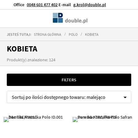
Office
0048 601 477 402
E-mail
g.krol@double.pl
JESTEŚ TUTAJ:
STRONA GŁÓWNA
POLO
KOBIETA
KOBIETA
Produkt(y) znalezione: 124
FILTERS
Sortuj po
ilości dostępnego towaru:
malejąco