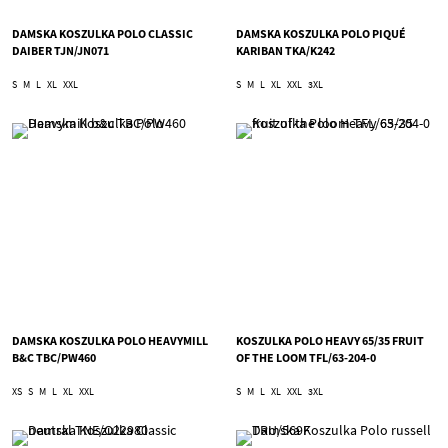
DAMSKA KOSZULKA POLO CLASSIC
DAMSKA KOSZULKA POLO PIQUÉ
DAIBER TJN/JN071
KARIBAN TKA/K242
S
M
L
XL
XXL
S
M
L
XL
XXL
3XL
DAMSKA KOSZULKA POLO HEAVYMILL
KOSZULKA POLO HEAVY 65/35 FRUIT
B&C TBC/PW460
OF THE LOOM TFL/63-204-0
XS
S
M
L
XL
XXL
S
M
L
XL
XXL
3XL