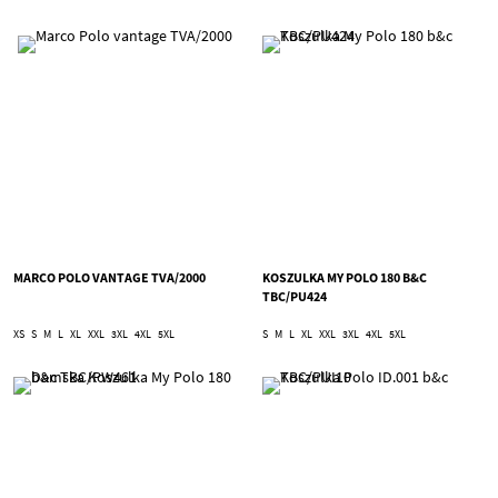
MARCO POLO VANTAGE TVA/2000
KOSZULKA MY POLO 180 B&C
TBC/PU424
XS
S
M
L
XL
XXL
3XL
4XL
5XL
S
M
L
XL
XXL
3XL
4XL
5XL