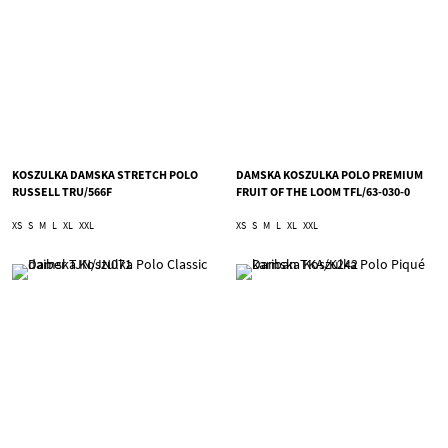
KOSZULKA DAMSKA STRETCH POLO
DAMSKA KOSZULKA POLO PREMIUM
RUSSELL TRU/566F
FRUIT OF THE LOOM TFL/63-030-0
XS
S
M
L
XL
XXL
XS
S
M
L
XL
XXL