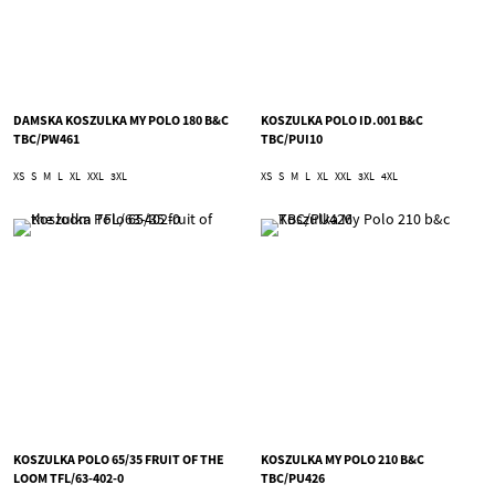
DAMSKA KOSZULKA MY POLO 180 B&C
KOSZULKA POLO ID.001 B&C
TBC/PW461
TBC/PUI10
XS
S
M
L
XL
XXL
3XL
XS
S
M
L
XL
XXL
3XL
4XL
KOSZULKA POLO 65/35 FRUIT OF THE
KOSZULKA MY POLO 210 B&C
LOOM TFL/63-402-0
TBC/PU426