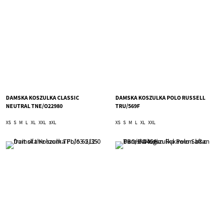
DAMSKA KOSZULKA CLASSIC
DAMSKA KOSZULKA POLO RUSSELL
NEUTRAL TNE/O22980
TRU/569F
XS
S
M
L
XL
XXL
3XL
XS
S
M
L
XL
XXL