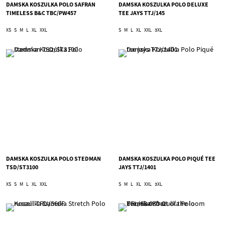
DAMSKA KOSZULKA POLO SAFRAN
DAMSKA KOSZULKA POLO DELUXE
TIMELESS B&C TBC/PW457
TEE JAYS TTJ/145
XS
S
M
L
XL
XXL
S
M
L
XL
XXL
3XL
DAMSKA KOSZULKA POLO STEDMAN
DAMSKA KOSZULKA POLO PIQUÉ TEE
TSD/ST3100
JAYS TTJ/1401
XS
S
M
L
XL
XXL
S
M
L
XL
XXL
3XL