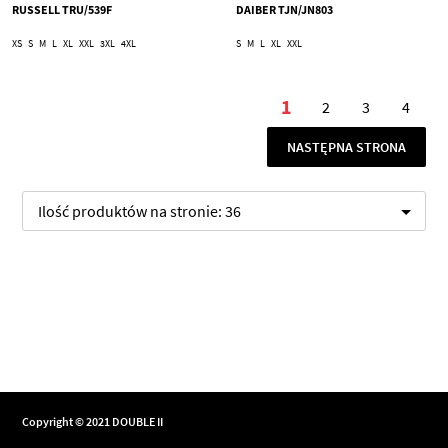
RUSSELL TRU/539F
DAIBER TJN/JN803
XS
S
M
L
XL
XXL
3XL
4XL
S
M
L
XL
XXL
Strona
1
2
3
4
Aktualnie czytasz 
Strona
Strona
Stron
STRONA
NASTĘPNA STRONA
Ilość produktów na stronie:
36
Copyright © 2021 DOUBLE II