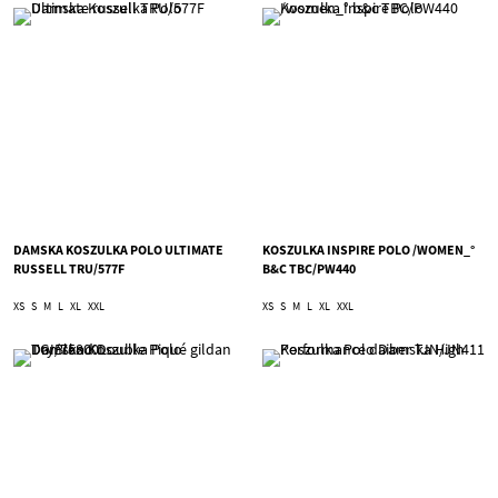
DAMSKA KOSZULKA POLO ULTIMATE
KOSZULKA INSPIRE POLO /WOMEN_°
RUSSELL TRU/577F
B&C TBC/PW440
XS
S
M
L
XL
XXL
XS
S
M
L
XL
XXL