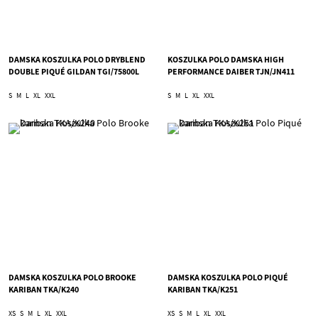
DAMSKA KOSZULKA POLO DRYBLEND
KOSZULKA POLO DAMSKA HIGH
DOUBLE PIQUÉ GILDAN TGI/75800L
PERFORMANCE DAIBER TJN/JN411
S
M
L
XL
XXL
S
M
L
XL
XXL
DAMSKA KOSZULKA POLO BROOKE
DAMSKA KOSZULKA POLO PIQUÉ
KARIBAN TKA/K240
KARIBAN TKA/K251
XS
S
M
L
XL
XXL
XS
S
M
L
XL
XXL