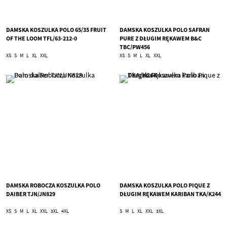
DAMSKA KOSZULKA POLO 65/35 FRUIT
DAMSKA KOSZULKA POLO SAFRAN
OF THE LOOM TFL/63-212-0
PURE Z DŁUGIM RĘKAWEM B&C
TBC/PW456
XS
S
M
L
XL
XXL
XS
S
M
L
XL
XXL
DAMSKA ROBOCZA KOSZULKA POLO
DAMSKA KOSZULKA POLO PIQUE Z
DAIBER TJN/JN829
DŁUGIM RĘKAWEM KARIBAN TKA/K244
XS
S
M
L
XL
XXL
3XL
4XL
S
M
L
XL
XXL
3XL