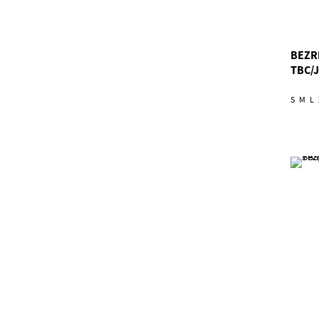
BEZR
TBC/
S
M
L