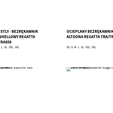
STLY - BEZRĘKAWNIK
OCIEPLANY BEZRĘKAWNI
SHELLOWY REGATTA
ALTOONA REGATTA TRA/T
TRA858
L
XL
XXL
3XL
XS
S
M
L
XL
XXL
3XL