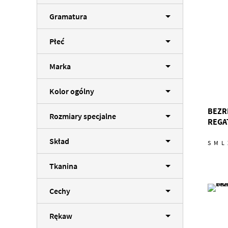
Gramatura
Płeć
Marka
Kolor ogólny
BEZR
Rozmiary specjalne
REGA
Skład
S
M
L
Tkanina
Cechy
Rękaw