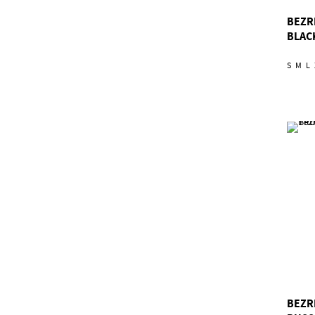
BEZR
BLAC
S
M
L
BEZR