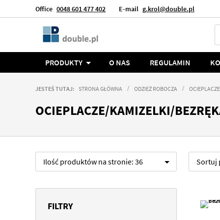
Office
0048 601 477 402
E-mail
g.krol@double.pl
Język
Polska
PRODUKTY
O NAS
REGULAMIN
KO
JESTEŚ TUTAJ:
STRONA GŁÓWNA
ODZIEŻ ROBOCZA
OCIEPLACZE
OCIEPLACZE/KAMIZELKI/BEZRĘK
Ilość produktów na stronie:
36
Sortuj
FILTRY