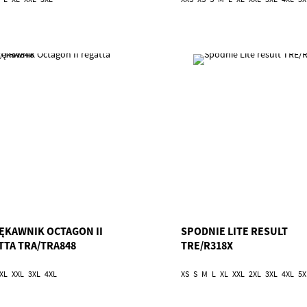
ĘKAWNIK OCTAGON II
SPODNIE LITE RESULT
TTA TRA/TRA848
TRE/R318X
XL
XXL
3XL
4XL
XS
S
M
L
XL
XXL
2XL
3XL
4XL
5X