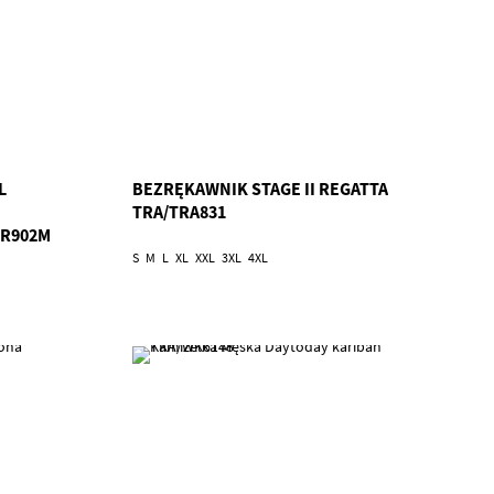
L
BEZRĘKAWNIK STAGE II REGATTA
TRA/TRA831
/R902M
S
M
L
XL
XXL
3XL
4XL