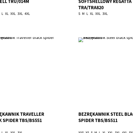
ELL TRU/014M
SOFTSHELLOWY REGATTA
TRA/TRA820
L
XL
XXL
3XL
4XL
S
M
L
XL
XXL
3XL
ĘKAWNIK TRAVELLER
BEZRĘKAWNIK STEEL BLA
K SPIDER TBS/BS551
SPIDER TBS/BS511
L
XL
XXL
3XL
XXS
XS
S
M
L
XL
XXL
3XL
4XL
5X