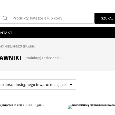
Produkty, kategorie lub kody
SZUKAJ
NTAKT
/KAMIZELKI/BEZRĘKAWNIKI
AWNIKI
Produkt(y) znalezione: 39
 po
ilości dostępnego towaru:
malejąco