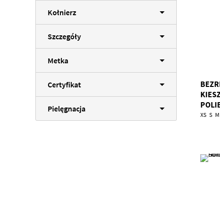
Kołnierz
Szczegóły
Metka
BEZR
Certyfikat
KIES
POLI
Pielęgnacja
TKA/
XS
S
M