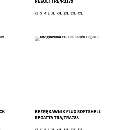
RESULT TRE/R317X
XS
S
M
L
XL
XXL
2XL
3XL
4XL
CK
BEZRĘKAWNIK FLUX SOFTSHELL
REGATTA TRA/TRA788
L
XS
S
M
L
XL
XXL
3XL
4XL
5XL