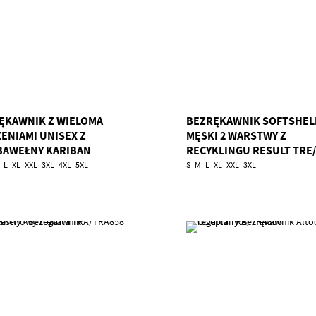
ĘKAWNIK Z WIELOMA
BEZRĘKAWNIK SOFTSHEL
ZENIAMI UNISEX Z
MĘSKI 2 WARSTWY Z
BAWEŁNY KARIBAN
RECYKLINGU RESULT TRE
WK608
L
XL
XXL
3XL
4XL
5XL
S
M
L
XL
XXL
3XL