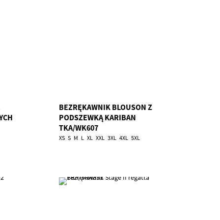
BEZRĘKAWNIK BLOUSON Z
ŁYCH
PODSZEWKĄ KARIBAN
TKA/WK607
XS
S
M
L
XL
XXL
3XL
4XL
5XL