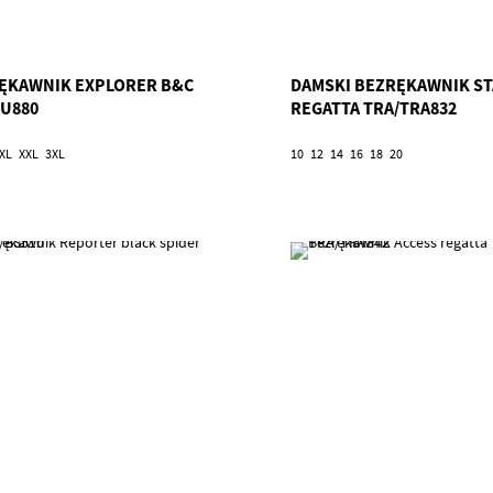
ĘKAWNIK EXPLORER B&C
DAMSKI BEZRĘKAWNIK S
JU880
REGATTA TRA/TRA832
XL
XXL
3XL
10
12
14
16
18
20