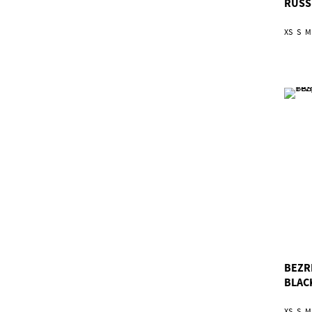
RUSS
XS
S
M
BEZR
BLAC
XS
S
M