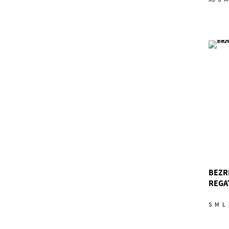
BEZR
REGA
S
M
L