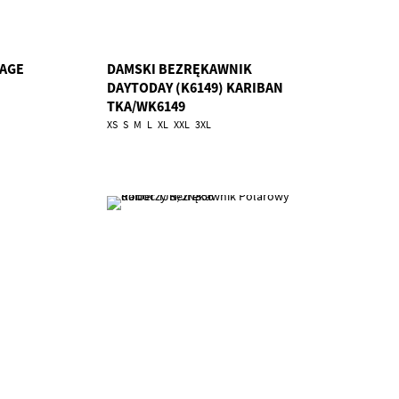
TAGE
DAMSKI BEZRĘKAWNIK
DAYTODAY (K6149) KARIBAN
TKA/WK6149
XS
S
M
L
XL
XXL
3XL