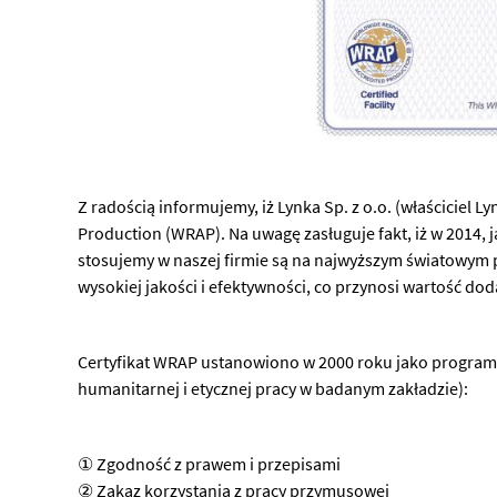
Z radością informujemy, iż Lynka Sp. z o.o. (właściciel L
Production (WRAP). Na uwagę zasługuje fakt, iż w 2014, 
stosujemy w naszej firmie są na najwyższym światowym po
wysokiej jakości i efektywności, co przynosi wartość 
Certyfikat WRAP ustanowiono w 2000 roku jako program 
humanitarnej i etycznej pracy w badanym zakładzie):
① Zgodność z prawem i przepisami
② Zakaz korzystania z pracy przymusowej