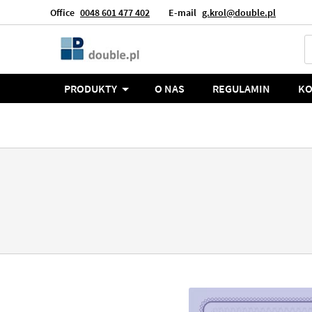
Office
0048 601 477 402
E-mail
g.krol@double.pl
Język
Polska
PRODUKTY
O NAS
REGULAMIN
KO