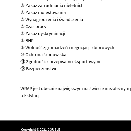
③ Zakaz zatrudniania nieletnich
④ Zakaz molestowania
⑤ Wynagrodzenia i świadczenia
⑥ Czas pracy
⑦ Zakaz dyskryminacji
⑧ BHP
⑨ Wolność zgromadzeń i negocjacji zbiorowych
⑩ Ochrona środowiska
⑪ Zgodność z przepisami eksportowymi
⑫ Bezpieczeństwo
WRAP jest obecnie największym na świecie niezależnym
tekstylnej.
Copyright © 2021 DOUBLE II