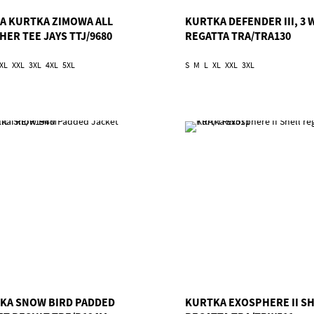
A KURTKA ZIMOWA ALL
KURTKA DEFENDER III, 3 W
ER TEE JAYS TTJ/9680
REGATTA TRA/TRA130
XL
XXL
3XL
4XL
5XL
S
M
L
XL
XXL
3XL
KA SNOW BIRD PADDED
KURTKA EXOSPHERE II S