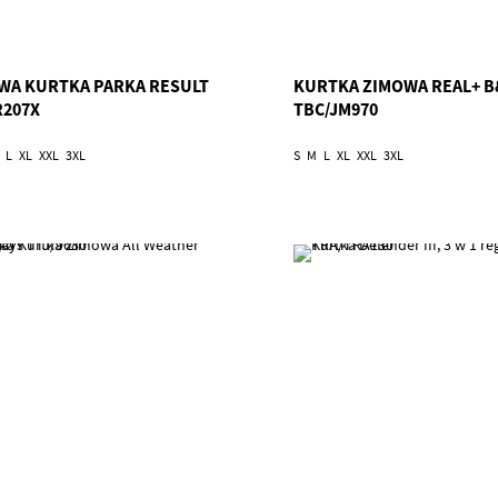
WA KURTKA PARKA RESULT
KURTKA ZIMOWA REAL+ B
R207X
TBC/JM970
L
XL
XXL
3XL
S
M
L
XL
XXL
3XL