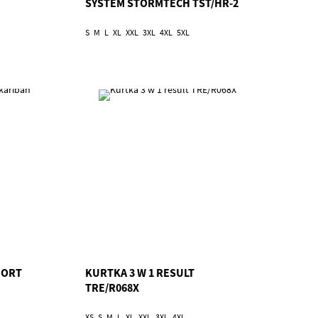
SYSTEM STORMTECH TST/HR-2
S
M
L
XL
XXL
3XL
4XL
5XL
PORT
KURTKA 3 W 1 RESULT
TRE/R068X
XS
S
M
L
XL
XXL
3XL
4XL