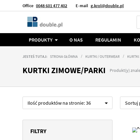
Office
0048 601 477 402
E-mail
g.krol@double.pl
Język
Polska
PRODUKTY
O NAS
REGULAMIN
KO
JESTEŚ TUTAJ:
STRONA GŁÓWNA
KURTKI / OUTERWEAR
KURTKI
KURTKI ZIMOWE/PARKI
Produkt(y) znale
Ilość produktów na stronie:
36
Sortuj
FILTRY