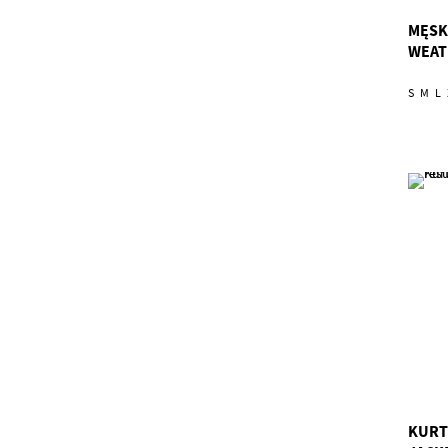
MĘSK
WEATH
S
M
L
KURT