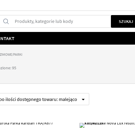
Produkty, kategorie lub kody
SZUKAJ
NTAKT
 ZIMOWE/PARKI
zione: 95
 po
ilości dostępnego towaru:
malejąco