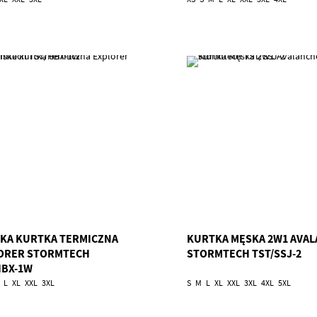
KA KURTKA TERMICZNA
KURTKA MĘSKA 2W1 AVA
ORER STORMTECH
STORMTECH TST/SSJ-2
HBX-1W
L
XL
XXL
3XL
S
M
L
XL
XXL
3XL
4XL
5XL