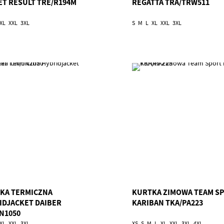
ET RESULT TRE/R194M
REGATTA TRA/TRW511
XL
XXL
3XL
S
M
L
XL
XXL
3XL
KA TERMICZNA
KURTKA ZIMOWA TEAM S
IDJACKET DAIBER
KARIBAN TKA/PA223
JN1050
XL
XXL
3XL
XS
S
M
L
XL
XXL
3XL
4XL