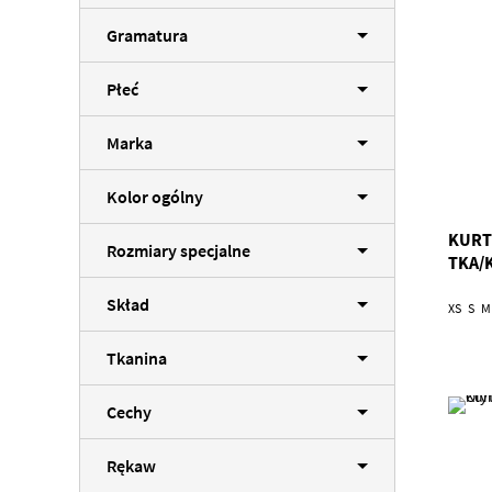
Gramatura
Płeć
Marka
Kolor ogólny
KURT
Rozmiary specjalne
TKA/
Skład
XS
S
M
Tkanina
Cechy
Rękaw