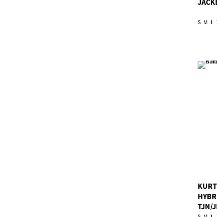
JACK
S
M
L
KURT
HYBR
TJN/
S
M
L