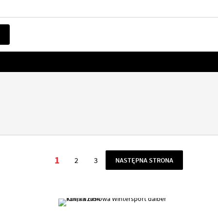
Strona
1
2
3
STRONA
NASTĘPNA STRONA
Aktualnie czytasz stronę
Strona
Strona