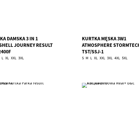
KA DAMSKA 3 IN 1
KURTKA MĘSKA 3W1
SHELL JOURNEY RESULT
ATMOSPHERE STORMTEC
R400F
TST/SSJ-1
L
XL
XXL
3XL
S
M
L
XL
XXL
3XL
4XL
5XL