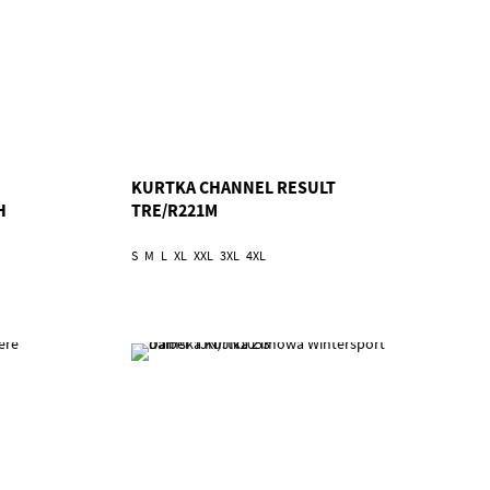
KURTKA CHANNEL RESULT
H
TRE/R221M
S
M
L
XL
XXL
3XL
4XL