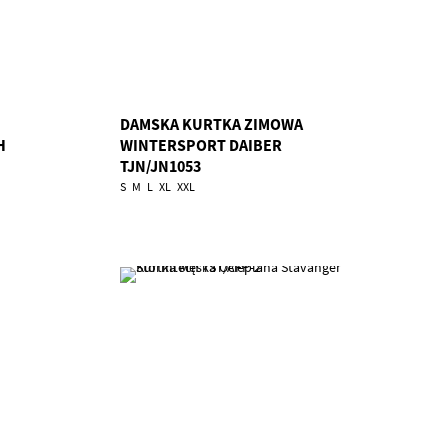
DAMSKA KURTKA ZIMOWA
H
WINTERSPORT DAIBER
TJN/JN1053
S
M
L
XL
XXL