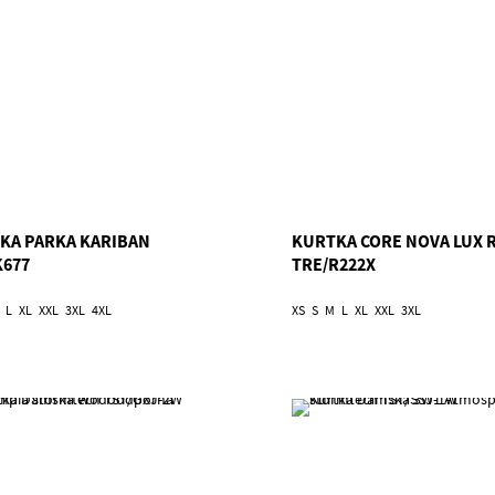
KA PARKA KARIBAN
KURTKA CORE NOVA LUX 
K677
TRE/R222X
L
XL
XXL
3XL
4XL
XS
S
M
L
XL
XXL
3XL