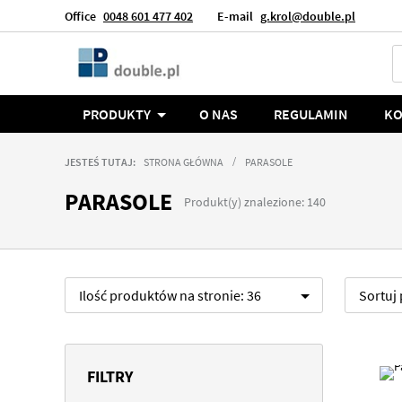
Office
0048 601 477 402
E-mail
g.krol@double.pl
Język
Polska
PRODUKTY
O NAS
REGULAMIN
KO
JESTEŚ TUTAJ:
STRONA GŁÓWNA
PARASOLE
PARASOLE
Produkt(y) znalezione: 140
Ilość produktów na stronie:
36
Sortuj
FILTRY