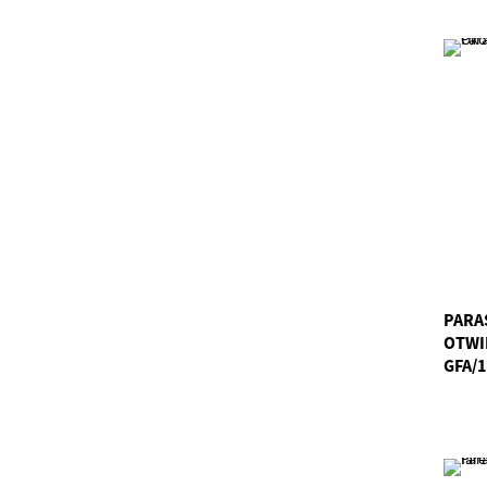
PARA
OTWI
GFA/1