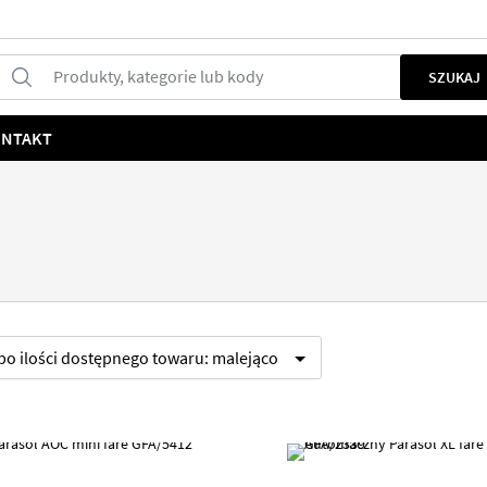
Produkty, kategorie lub kody
SZUKAJ
NTAKT
 po
ilości dostępnego towaru:
malejąco