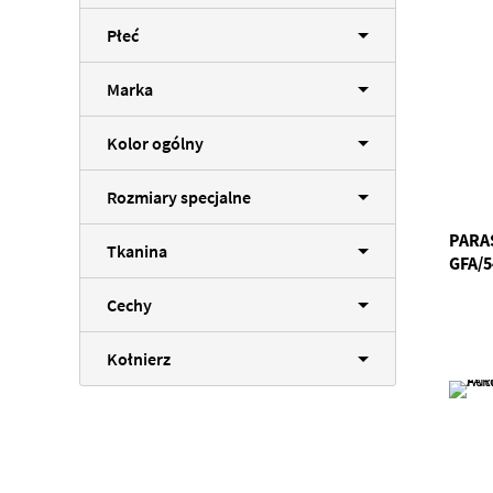
Płeć
Marka
Kolor ogólny
Rozmiary specjalne
PARA
Tkanina
GFA/5
Cechy
Kołnierz