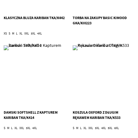
KLASYCZNA BLUZA KARIBAN TKA/K442
TORBA NA ZAKUPY BASIC KIMOOD
GKA/KI0223
XS
S
M
L
XL
XXL
3XL
4XL
DAMSKI SOFTSHELL Z KAPTUREM
KOSZULA OXFORD Z DŁUGIM
KARIBAN TKA/K414
RĘKAWEM KARIBAN TKA/K533
S
M
L
XL
XXL
3XL
4XL
S
M
L
XL
XXL
3XL
4XL
5XL
6XL