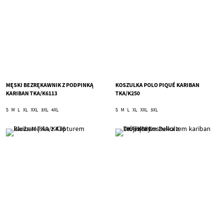
MĘSKI BEZRĘKAWNIK Z PODPINKĄ
KOSZULKA POLO PIQUÉ KARIBAN
KARIBAN TKA/K6113
TKA/K250
S
M
L
XL
XXL
3XL
4XL
S
M
L
XL
XXL
3XL