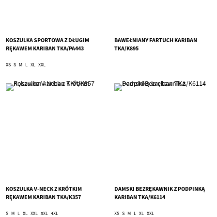
KOSZULKA SPORTOWA Z DŁUGIM
BAWEŁNIANY FARTUCH KARIBAN
RĘKAWEM KARIBAN TKA/PA443
TKA/K895
XS
S
M
L
XL
XXL
KOSZULKA V-NECK Z KRÓTKIM
DAMSKI BEZRĘKAWNIK Z PODPINKĄ
RĘKAWEM KARIBAN TKA/K357
KARIBAN TKA/K6114
S
M
L
XL
XXL
3XL
4XL
XS
S
M
L
XL
XXL