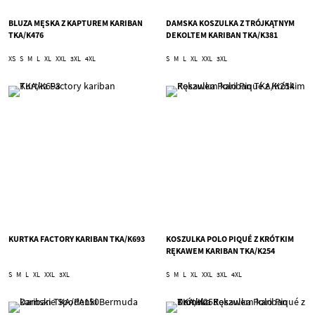
BLUZA MĘSKA Z KAPTUREM KARIBAN
DAMSKA KOSZULKA Z TRÓJKĄTNYM
TKA/K476
DEKOLTEM KARIBAN TKA/K381
XS
S
M
L
XL
XXL
3XL
4XL
S
M
L
XL
XXL
3XL
KURTKA FACTORY KARIBAN TKA/K693
KOSZULKA POLO PIQUÉ Z KRÓTKIM
RĘKAWEM KARIBAN TKA/K254
S
M
L
XL
XXL
3XL
S
M
L
XL
XXL
3XL
4XL