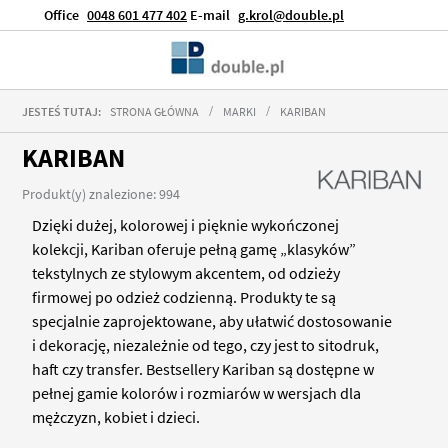
Office
0048 601 477 402
E-mail
g.krol@double.pl
JESTEŚ TUTAJ:
STRONA GŁÓWNA
MARKI
KARIBAN
KARIBAN
Produkt(y) znalezione: 994
Dzięki dużej, kolorowej i pięknie wykończonej
kolekcji, Kariban oferuje pełną gamę „klasyków”
tekstylnych ze stylowym akcentem, od odzieży
firmowej po odzież codzienną. Produkty te są
specjalnie zaprojektowane, aby ułatwić dostosowanie
i dekorację, niezależnie od tego, czy jest to sitodruk,
haft czy transfer. Bestsellery Kariban są dostępne w
pełnej gamie kolorów i rozmiarów w wersjach dla
mężczyzn, kobiet i dzieci.