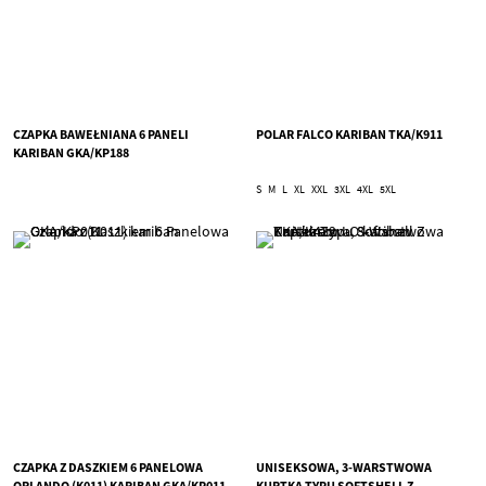
CZAPKA BAWEŁNIANA 6 PANELI
POLAR FALCO KARIBAN TKA/K911
KARIBAN GKA/KP188
S
M
L
XL
XXL
3XL
4XL
5XL
CZAPKA Z DASZKIEM 6 PANELOWA
UNISEKSOWA, 3-WARSTWOWA
ORLANDO (K011) KARIBAN GKA/KP011
KURTKA TYPU SOFTSHELL Z