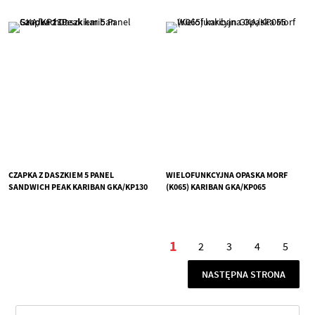
CZAPKA Z DASZKIEM 5 PANEL
WIELOFUNKCYJNA OPASKA MORF
SANDWICH PEAK KARIBAN GKA/KP130
(K065) KARIBAN GKA/KP065
Strona
1
2
3
4
5
Aktualnie czytasz stro
Strona
Strona
Strona
Stron
STRONA
NASTĘPNA STRONA