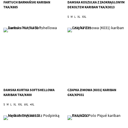
FARTUCH BARMAŃSKI KARIBAN
DAMSKA KOSZULKA Z ZAOKRĄGLONYM
TKA/K885
DEKOLTEM KARIBAN TKA/K3013
S
M
L
XL
XXL
DAMSKA KURTKA SOFTSHELLOWA
CZAPKA ZIMOWA (K031) KARIBAN
KARIBAN TKA/K400
GKA/KP031
S
M
L
XL
XXL
3XL
4XL