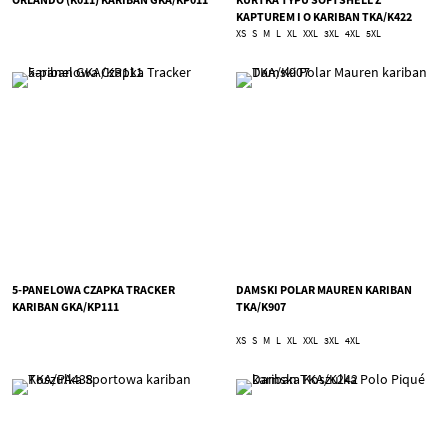
KAPTUREM I O KARIBAN TKA/K422
XS
S
M
L
XL
XXL
3XL
4XL
5XL
5-PANELOWA CZAPKA TRACKER
DAMSKI POLAR MAUREN KARIBAN
KARIBAN GKA/KP111
TKA/K907
XS
S
M
L
XL
XXL
3XL
4XL