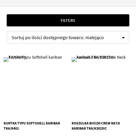
FILTERS
Sortuj po
ilości dostępnego towaru:
malejąco
KURTKA TYPU SOFTSHELL KARIBAN
KOSZULKA BIO150 CREW NECK
TKA/K401
KARIBAN TKA/K3025IC