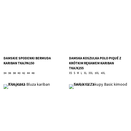
DAMSKIE SPODENKI BERMUDA
DAMSKA KOSZULKA POLO PIQUÉ Z
KARIBAN TKA/PA150
KRÓTKIM RĘKAWEM KARIBAN
TKA/K255
34
36
38
40
42
44
46
XS
S
M
L
XL
XXL
3XL
4XL