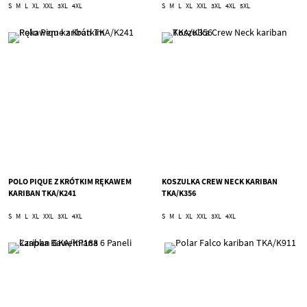
S
M
L
XL
XXL
3XL
4XL
S
M
L
XL
XXL
3XL
4XL
5XL
POLO PIQUE Z KRÓTKIM RĘKAWEM
KOSZULKA CREW NECK KARIBAN
KARIBAN TKA/K241
TKA/K356
S
M
L
XL
XXL
3XL
4XL
S
M
L
XL
XXL
3XL
4XL