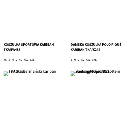
KOSZULKA SPORTOWA KARIBAN
DAMSKA KOSZULKA POLO PIQUÉ
TKA/PA438
KARIBAN TKA/K242
XS
S
M
L
XL
XXL
3XL
S
M
L
XL
XXL
3XL