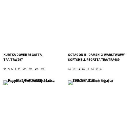
KURTKA DOVER REGATTA
OCTAGON II - DAMSKI 3-WARSTWOWY
TRA/TRW297
SOFTSHELL REGATTA TRA/TRA689
XS
S
M
L
XL
XXL
3XL
4XL
5XL
10
12
14
16
18
20
22
8