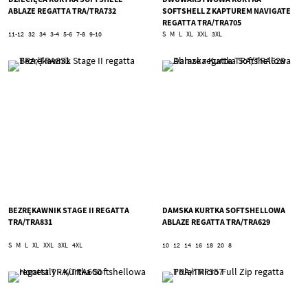
ABLAZE REGATTA TRA/TRA732
SOFTSHELL Z KAPTUREM NAVIGATE
REGATTA TRA/TRA705
11-12
32
34
3-4
5-6
7-8
9-10
S
M
L
XL
XXL
3XL
BEZRĘKAWNIK STAGE II REGATTA
DAMSKA KURTKA SOFTSHELLOWA
TRA/TRA831
ABLAZE REGATTA TRA/TRA629
S
M
L
XL
XXL
3XL
4XL
10
12
14
16
18
20
8