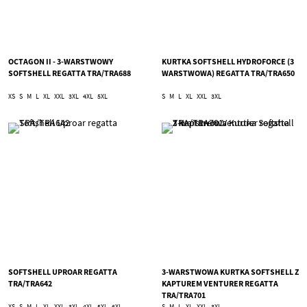
OCTAGON II - 3-WARSTWOWY
KURTKA SOFTSHELL HYDROFORCE (3
SOFTSHELL REGATTA TRA/TRA688
WARSTWOWA) REGATTA TRA/TRA650
XS
S
M
L
XL
XXL
3XL
4XL
5XL
S
M
L
XL
XXL
3XL
SOFTSHELL UPROAR REGATTA
3-WARSTWOWA KURTKA SOFTSHELL Z
TRA/TRA642
KAPTUREM VENTURER REGATTA
TRA/TRA701
XS
S
M
L
XL
XXL
3XL
4XL
5XL
6XL
S
M
L
XL
XXL
3XL