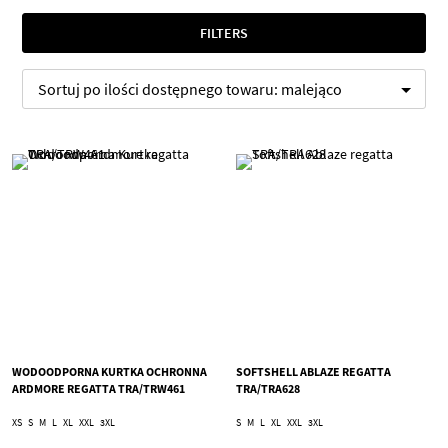
FILTERS
Sortuj po
ilości dostępnego towaru:
malejąco
WODOODPORNA KURTKA OCHRONNA
SOFTSHELL ABLAZE REGATTA
ARDMORE REGATTA TRA/TRW461
TRA/TRA628
XS
S
M
L
XL
XXL
3XL
S
M
L
XL
XXL
3XL