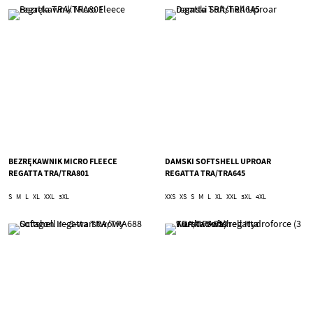
BEZRĘKAWNIK MICRO FLEECE
DAMSKI SOFTSHELL UPROAR
REGATTA TRA/TRA801
REGATTA TRA/TRA645
S
M
L
XL
XXL
3XL
XXS
XS
S
M
L
XL
XXL
3XL
4XL