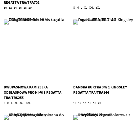
REGATTA TRA/TRA702
10
12
14
16
18
20
S
M
L
XL
XXL
3XL
DWUPASMOWA KAMIZELKA
DAMSKA KURTKA 3 W 1 KINGSLEY
ODBLASKOWA PRO HI-VIS REGATTA
REGATTA TRA/TRA144
TRA/TRS255
S
M
L
XL
XXL
3XL
10
12
14
16
18
20