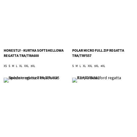
HONESTLY - KURTKA SOFTSHELLOWA
POLAR MICRO FULL ZIP REGATTA
REGATTA TRA/TRA600
TRA/TRF557
XS
S
M
L
XL
XXL
3XL
S
M
L
XL
XXL
3XL
4XL