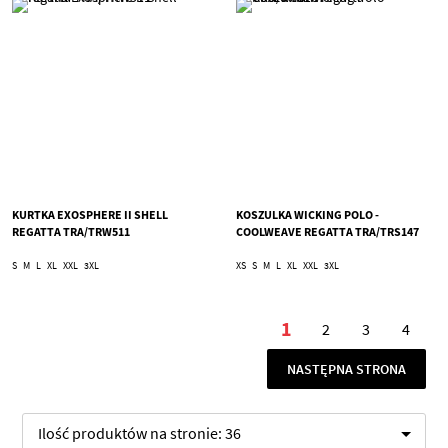
KURTKA EXOSPHERE II SHELL
KOSZULKA WICKING POLO -
REGATTA TRA/TRW511
COOLWEAVE REGATTA TRA/TRS147
S
M
L
XL
XXL
3XL
XS
S
M
L
XL
XXL
3XL
Strona
1
2
3
4
Aktualnie czytasz 
Strona
Strona
Stron
STRONA
NASTĘPNA STRONA
Ilość produktów na stronie:
36