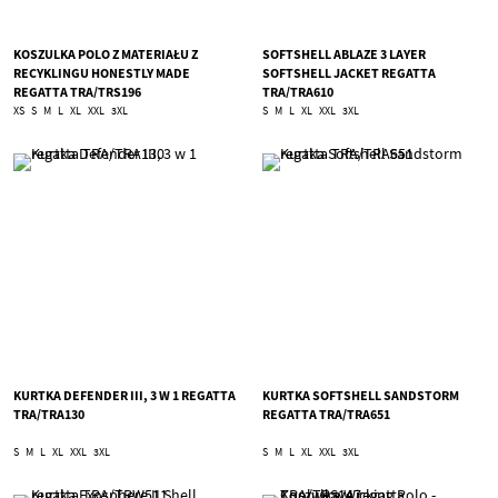
KOSZULKA POLO Z MATERIAŁU Z
SOFTSHELL ABLAZE 3 LAYER
RECYKLINGU HONESTLY MADE
SOFTSHELL JACKET REGATTA
REGATTA TRA/TRS196
TRA/TRA610
XS
S
M
L
XL
XXL
3XL
S
M
L
XL
XXL
3XL
KURTKA DEFENDER III, 3 W 1 REGATTA
KURTKA SOFTSHELL SANDSTORM
TRA/TRA130
REGATTA TRA/TRA651
S
M
L
XL
XXL
3XL
S
M
L
XL
XXL
3XL