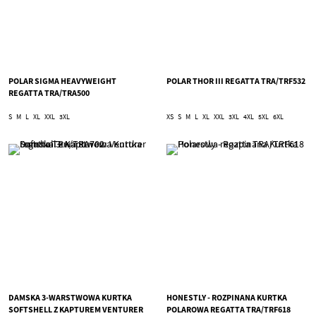
POLAR SIGMA HEAVYWEIGHT
POLAR THOR III REGATTA TRA/TRF532
REGATTA TRA/TRA500
S
M
L
XL
XXL
3XL
XS
S
M
L
XL
XXL
3XL
4XL
5XL
6XL
DAMSKA 3-WARSTWOWA KURTKA
HONESTLY - ROZPINANA KURTKA
SOFTSHELL Z KAPTUREM VENTURER
POLAROWA REGATTA TRA/TRF618