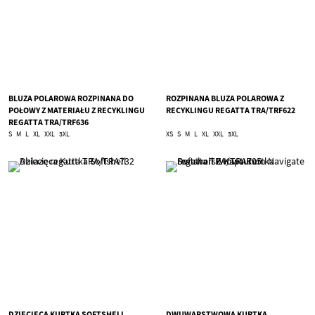
BLUZA POLAROWA ROZPINANA DO
ROZPINANA BLUZA POLAROWA Z
POŁOWY Z MATERIAŁU Z RECYKLINGU
RECYKLINGU REGATTA TRA/TRF622
REGATTA TRA/TRF636
S
M
L
XL
XXL
3XL
XS
S
M
L
XL
XXL
3XL
DZIECIĘCA KURTKA SOFTSHELL
DWUWARSTWOWA KURTKA