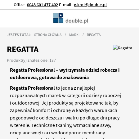
Office
0048 601 477 402
E-mail
g.krol@double.pl
JESTEŚ TUTAJ:
STRONA GŁÓWNA
MARKI
REGATTA
REGATTA
Produkt(y) znalezione: 137
Regatta Professional – wytrzymała odzież robocza i
outdoorowa, gotowa do znakowania
Regatta Professional
to jedna z najlepiej
rozpoznawalnych marek w kategorii odzieży roboczej
i outdoorowej. Jej produkty są projektowane tak, by
zapewniać komfort i ochronę w każdych warunkach
pogodowych: od deszczu i wiatru po długie dni pracy
w terenie. Techniczne tkaniny, wzmacniane szwy,
ocieplane wnętrza i wodoodporne membrany