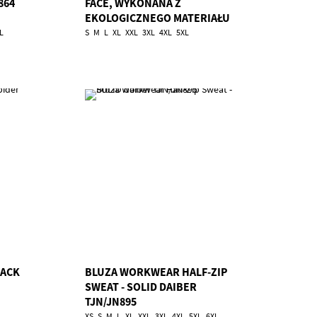
864
FACE, WYKONANA Z
EKOLOGICZNEGO MATERIAŁU
KARLOWSKY TRL/QM1
L
S
M
L
XL
XXL
3XL
4XL
5XL
LACK
BLUZA WORKWEAR HALF-ZIP
SWEAT - SOLID DAIBER
TJN/JN895
XS
S
M
L
XL
XXL
3XL
4XL
5XL
6XL