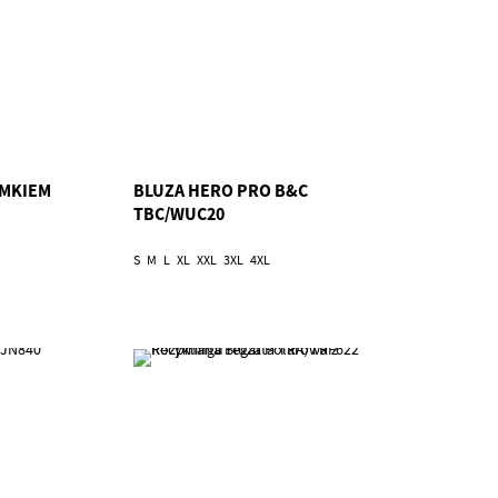
AMKIEM
BLUZA HERO PRO B&C
TBC/WUC20
S
M
L
XL
XXL
3XL
4XL