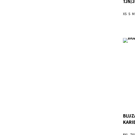
TJN/
XS
S
M
BLUZ
KARI
8XL
7X