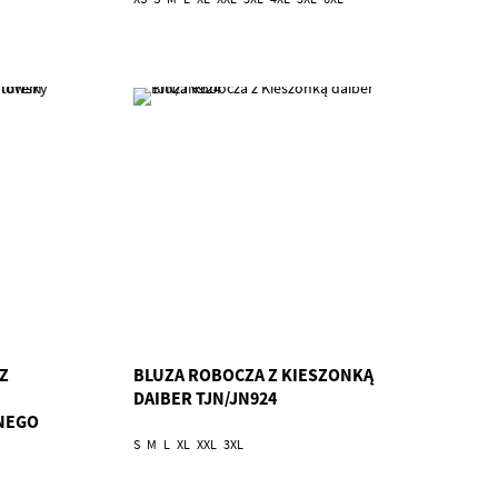
Z
BLUZA ROBOCZA Z KIESZONKĄ
DAIBER TJN/JN924
NEGO
RL/QF2
S
M
L
XL
XXL
3XL