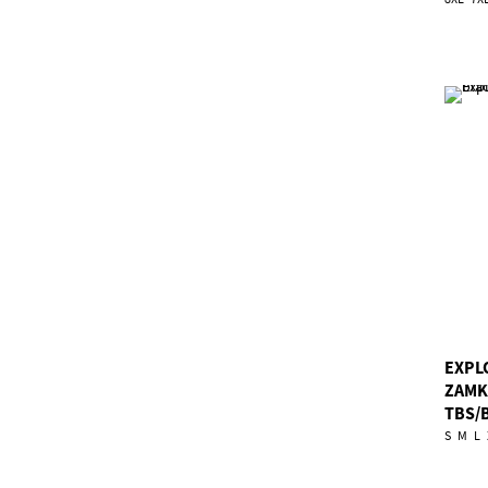
EXPL
ZAMK
TBS/
S
M
L