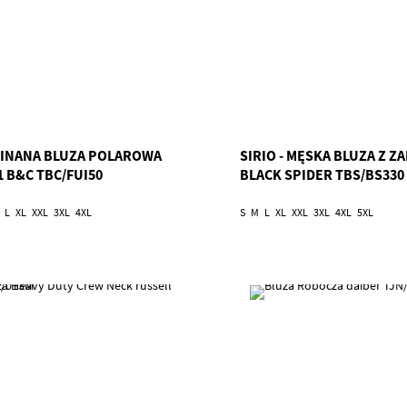
INANA BLUZA POLAROWA
SIRIO - MĘSKA BLUZA Z Z
1 B&C TBC/FUI50
BLACK SPIDER TBS/BS330
L
XL
XXL
3XL
4XL
S
M
L
XL
XXL
3XL
4XL
5XL