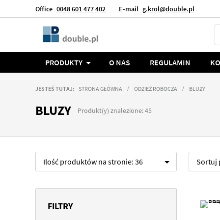
Office
0048 601 477 402
E-mail
g.krol@double.pl
Język
Polska
PRODUKTY
O NAS
REGULAMIN
KO
JESTEŚ TUTAJ:
STRONA GŁÓWNA
ODZIEŻ ROBOCZA
BLUZY
BLUZY
Produkt(y) znalezione: 45
Ilość produktów na stronie:
36
Sortuj
FILTRY