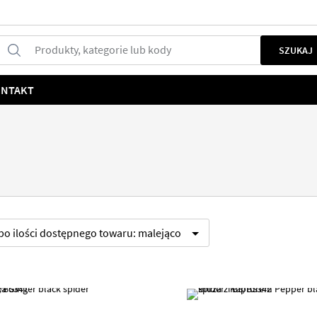
Produkty, kategorie lub kody
SZUKAJ
NTAKT
 po
ilości dostępnego towaru:
malejąco