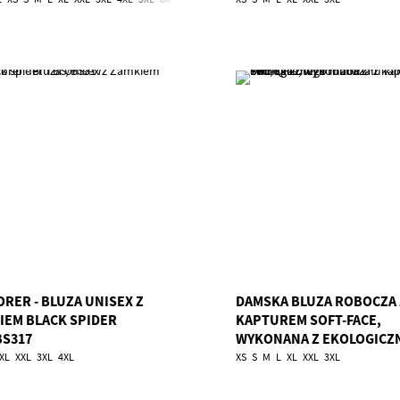
ORER - BLUZA UNISEX Z
DAMSKA BLUZA ROBOCZA 
IEM BLACK SPIDER
KAPTUREM SOFT-FACE,
BS317
WYKONANA Z EKOLOGICZ
MATERIAŁU KARLOWSKY T
XL
XXL
3XL
4XL
XS
S
M
L
XL
XXL
3XL