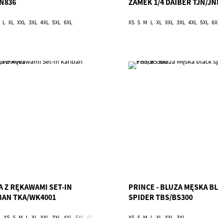
JN836
ZAMEK 1/4 DAIBER TJN/JN
L
XL
XXL
3XL
4XL
5XL
6XL
XS
S
M
L
XL
XXL
3XL
4XL
5XL
6X
A Z RĘKAWAMI SET-IN
PRINCE - BLUZA MĘSKA B
BAN TKA/WK4001
SPIDER TBS/BS300
L
XS
S
M
L
XL
XXL
3XL
4XL
5XL
6XL
XS
S
M
L
XL
XXL
3XL