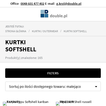
Office
0048 601 477 402
E-mail
g.krol@double.pl
JESTEŚ TUTAJ:
STRONA GŁÓWNA
KURTKI / OUTERWEAR
KURTKI SOFTSHELL
KURTKI
SOFTSHELL
Produkt(y) znalezione: 165
FILTERS
Sortuj po
ilości dostępnego towaru:
malejąco