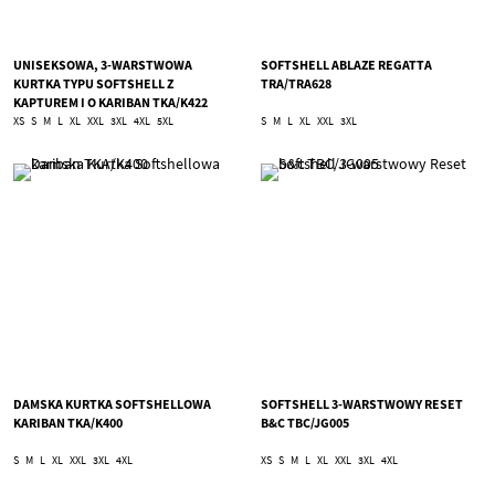
UNISEKSOWA, 3-WARSTWOWA
SOFTSHELL ABLAZE REGATTA
KURTKA TYPU SOFTSHELL Z
TRA/TRA628
KAPTUREM I O KARIBAN TKA/K422
XS
S
M
L
XL
XXL
3XL
4XL
5XL
S
M
L
XL
XXL
3XL
DAMSKA KURTKA SOFTSHELLOWA
SOFTSHELL 3-WARSTWOWY RESET
KARIBAN TKA/K400
B&C TBC/JG005
S
M
L
XL
XXL
3XL
4XL
XS
S
M
L
XL
XXL
3XL
4XL