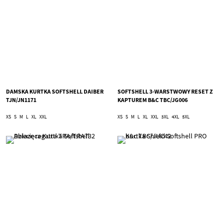
DAMSKA KURTKA SOFTSHELL DAIBER
SOFTSHELL 3-WARSTWOWY RESET Z
TJN/JN1171
KAPTUREM B&C TBC/JG006
XS
S
M
L
XL
XXL
XS
S
M
L
XL
XXL
3XL
4XL
5XL