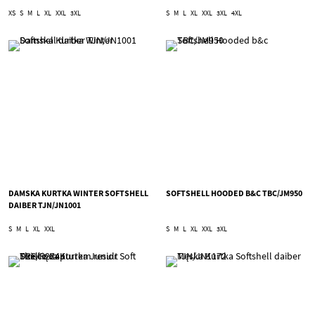
XS
S
M
L
XL
XXL
3XL
S
M
L
XL
XXL
3XL
4XL
DAMSKA KURTKA WINTER SOFTSHELL
SOFTSHELL HOODED B&C TBC/JM950
DAIBER TJN/JN1001
S
M
L
XL
XXL
S
M
L
XL
XXL
3XL