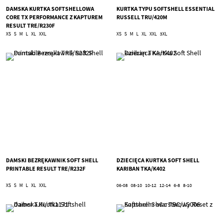
DAMSKA KURTKA SOFTSHELLOWA
KURTKA TYPU SOFTSHELL ESSENTIAL
CORE TX PERFORMANCE Z KAPTUREM
RUSSELL TRU/420M
RESULT TRE/R230F
XS
S
M
L
XL
XXL
XS
S
M
L
XL
XXL
3XL
DAMSKI BEZRĘKAWNIK SOFT SHELL
DZIECIĘCA KURTKA SOFT SHELL
PRINTABLE RESULT TRE/R232F
KARIBAN TKA/K402
XS
S
M
L
XL
XXL
06-08
08-10
10-12
12-14
6-8
8-10