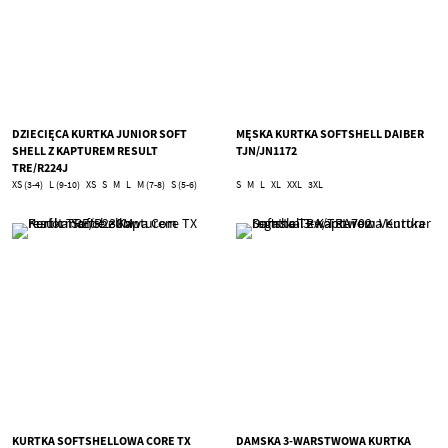
DZIECIĘCA KURTKA JUNIOR SOFT
MĘSKA KURTKA SOFTSHELL DAIBER
SHELL Z KAPTUREM RESULT
TJN/JN1172
TRE/R224J
XS (3-4)
L (9-10)
XS
S
M
L
M (7-8)
S (5-6)
S
M
L
XL
XXL
3XL
KURTKA SOFTSHELLOWA CORE TX
DAMSKA 3-WARSTWOWA KURTKA