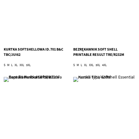
KURTKA SOFTSHELLOWA ID.701 B&C
BEZRĘKAWNIK SOFT SHELL
TBC/JUI62
PRINTABLE RESULT TRE/R232M
S
M
L
XL
XXL
3XL
S
M
L
XL
XXL
3XL
4XL