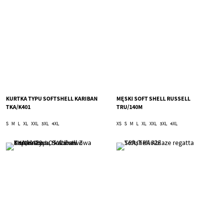
KURTKA TYPU SOFTSHELL KARIBAN
MĘSKI SOFT SHELL RUSSELL
TKA/K401
TRU/140M
S
M
L
XL
XXL
3XL
4XL
XS
S
M
L
XL
XXL
3XL
4XL