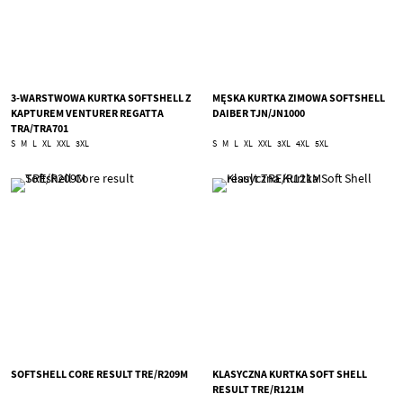
3-WARSTWOWA KURTKA SOFTSHELL Z
MĘSKA KURTKA ZIMOWA SOFTSHELL
KAPTUREM VENTURER REGATTA
DAIBER TJN/JN1000
TRA/TRA701
S
M
L
XL
XXL
3XL
S
M
L
XL
XXL
3XL
4XL
5XL
SOFTSHELL CORE RESULT TRE/R209M
KLASYCZNA KURTKA SOFT SHELL
RESULT TRE/R121M