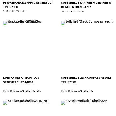
PERFORMANCE Z KAPTUREM RESULT
SOFTSHELL Z KAPTUREM VENTURER
TRE/R230M
REGATTA TRA/TRA702
S
M
L
XL
XXL
3XL
10
12
14
16
18
20
KURTKA MĘSKA NAUTILUS
SOFTSHELL BLACK COMPASS RESULT
STORMTECH TST/KX-1
TRE/R237X
XS
S
M
L
XL
XXL
3XL
4XL
5XL
XS
S
M
L
XL
XXL
3XL
4XL