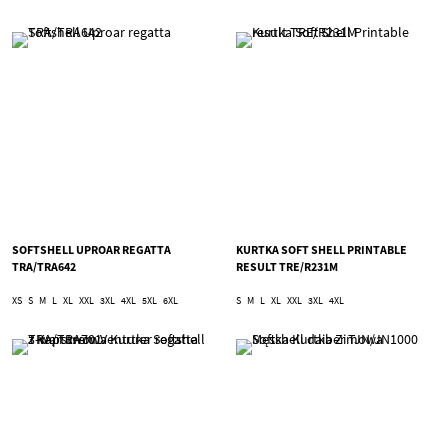
SOFTSHELL UPROAR REGATTA
KURTKA SOFT SHELL PRINTABLE
TRA/TRA642
RESULT TRE/R231M
XS
S
M
L
XL
XXL
3XL
4XL
5XL
6XL
S
M
L
XL
XXL
3XL
4XL