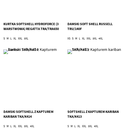
KURTKA SOFTSHELL HYDROFORCE (3
DAMSKI SOFT SHELL RUSSELL
WARSTWOWA) REGATTA TRA/TRA650
TRU/140F
S
M
L
XL
XXL
3XL
XS
S
M
L
XL
XXL
3XL
4XL
DAMSKI SOFTSHELL Z KAPTUREM
SOFTSHELL Z KAPTUREM KARIBAN
KARIBAN TKA/K414
TKA/K413
S
M
L
XL
XXL
3XL
4XL
S
M
L
XL
XXL
3XL
4XL