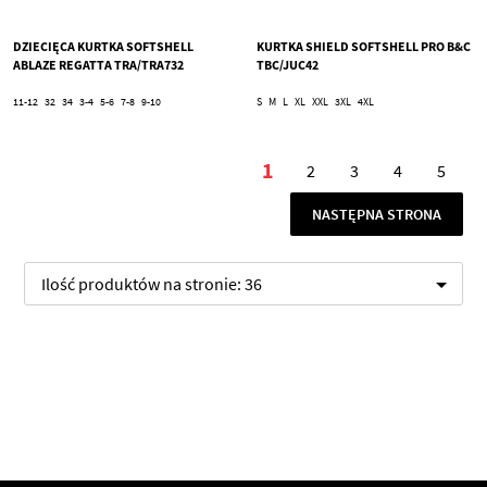
DZIECIĘCA KURTKA SOFTSHELL
KURTKA SHIELD SOFTSHELL PRO B&C
ABLAZE REGATTA TRA/TRA732
TBC/JUC42
11-12
32
34
3-4
5-6
7-8
9-10
S
M
L
XL
XXL
3XL
4XL
Strona
1
2
3
4
5
Aktualnie czytasz stro
Strona
Strona
Strona
Stron
STRONA
NASTĘPNA STRONA
Ilość produktów na stronie:
36