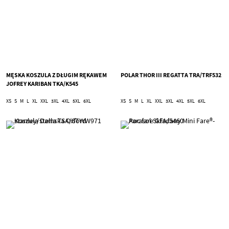
MĘSKA KOSZULA Z DŁUGIM RĘKAWEM
POLAR THOR III REGATTA TRA/TRF532
JOFREY KARIBAN TKA/K545
XS
S
M
L
XL
XXL
3XL
4XL
5XL
6XL
XS
S
M
L
XL
XXL
3XL
4XL
5XL
6XL