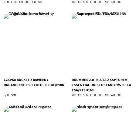
S
M
L
XL
XXL
3XL
4XL
5XL
XXS
XS
S
M
L
XL
XXL
3XL
4XL
5XL
CZAPKA BUCKET Z BAWEŁNY
DRUMMER 2.0 - BLUZA Z KAPTUREM
ORGANICZNEJ BEECHFIELD GBE/B90N
ESSENTIAL UNISEX STANLEY/STELLA
TSA/STSU168
L/XL
S/M
XXS
XS
S
M
L
XL
XXL
3XL
4XL
5XL