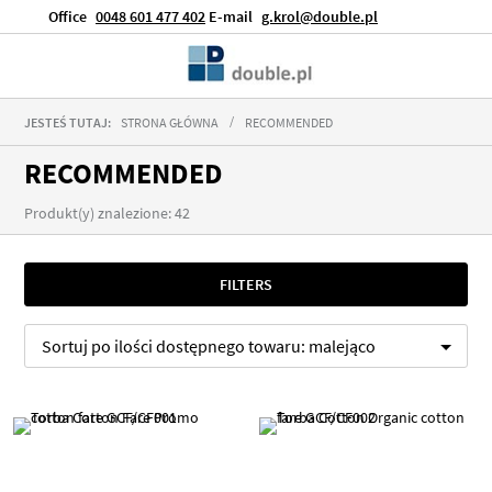
Office
0048 601 477 402
E-mail
g.krol@double.pl
JESTEŚ TUTAJ:
STRONA GŁÓWNA
RECOMMENDED
RECOMMENDED
Produkt(y) znalezione: 42
FILTERS
Sortuj po
ilości dostępnego towaru:
malejąco