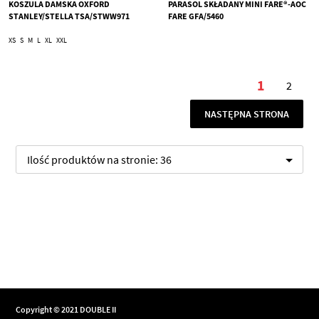
KOSZULA DAMSKA OXFORD
PARASOL SKŁADANY MINI FARE®-AOC
STANLEY/STELLA TSA/STWW971
FARE GFA/5460
XS
S
M
L
XL
XXL
Strona
1
2
Aktualnie
Stron
STRONA
NASTĘPNA STRONA
Ilość produktów na stronie:
36
Copyright © 2021 DOUBLE II