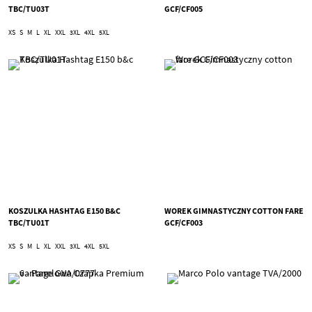
TBC/TU03T
GCF/CF005
XS
S
M
L
XL
XXL
3XL
4XL
5XL
KOSZULKA HASHTAG E150 B&C
WOREK GIMNASTYCZNY COTTON FARE
TBC/TU01T
GCF/CF003
XS
S
M
L
XL
XXL
3XL
4XL
5XL