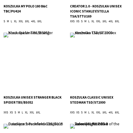
KOSZULKA MY POLO 180 B&C
CREATOR 2.0 - KOSZULKA UNISEX
TBC/PU424
ICONIC STANLEY/STELLA
TSA/STTU169
S
M
L
XL
XXL
3XL
4XL
5XL
XXS
XS
S
M
L
XL
XXL
3XL
4XL
5XL
KOSZULKA UNISEX STRANGER BLACK
KOSZULKA CLASSIC UNISEX
SPIDER TBS/BS052
STEDMAN TSD/ST2000
XXS
XS
S
M
L
XL
XXL
3XL
XXS
XS
S
M
L
XL
XXL
3XL
4XL
5XL