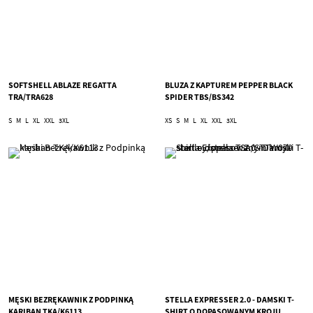
SOFTSHELL ABLAZE REGATTA
BLUZA Z KAPTUREM PEPPER BLACK
TRA/TRA628
SPIDER TBS/BS342
S
M
L
XL
XXL
3XL
XS
S
M
L
XL
XXL
3XL
MĘSKI BEZRĘKAWNIK Z PODPINKĄ
STELLA EXPRESSER 2.0 - DAMSKI T-
KARIBAN TKA/K6113
SHIRT O DOPASOWANYM KROJU