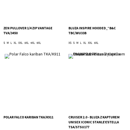
ZEN PULLOVER 1/4 ZIP VANTAGE
BLUZA INSPIRE HOODED_° B&C
TVA/3450
TBC/WU33B
S
M
L
XL
XXL
3XL
4XL
5XL
XS
S
M
L
XL
XXL
3XL
POLAR FALCO KARIBAN TKA/K911
CRUISER 2.0 - BLUZA Z KAPTUREM
UNISEX ICONIC STANLEY/STELLA
TSA/STSU177