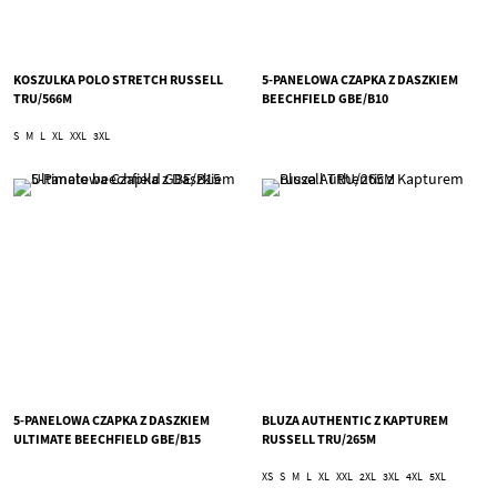
KOSZULKA POLO STRETCH RUSSELL
5-PANELOWA CZAPKA Z DASZKIEM
TRU/566M
BEECHFIELD GBE/B10
S
M
L
XL
XXL
3XL
5-PANELOWA CZAPKA Z DASZKIEM
BLUZA AUTHENTIC Z KAPTUREM
ULTIMATE BEECHFIELD GBE/B15
RUSSELL TRU/265M
XS
S
M
L
XL
XXL
2XL
3XL
4XL
5XL