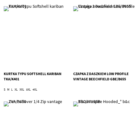
KURTKA TYPU SOFTSHELL KARIBAN
CZAPKA Z DASZKIEM LOW PROFILE
TKA/K401
VINTAGE BEECHFIELD GBE/B655
S
M
L
XL
XXL
3XL
4XL