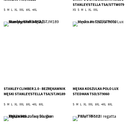
STANLEY/STELLA TSA/STTW079
S
M
L
XL
XXL
3XL
4XL
XS
S
M
L
XL
XXL
STANLEY CLIMBER 2.0 - BEZRĘKAWNIK
MĘSKA KOSZULKA POLO LUX
MĘSKI STANLEY/STELLA TSA/STJM189
STEDMAN TSD/ST9060
S
M
L
XL
XXL
3XL
4XL
5XL
S
M
L
XL
XXL
3XL
4XL
5XL