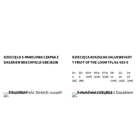
DZIECIĘCA 5-PANELOWA CZAPKA Z
DZIECIĘCA KOSZULKA VALUEWEIGHT
DASZKIEM BEECHFIELD GBE/B10B
T FRUIT OF THE LOOM TFL/61-033-0
01-
02-
03-4
05-6
07-8
09-
12-
14-
2
3
(104)
(116)
(128)
11
13
15
(92)
(98)
(140)
(152)
(164)