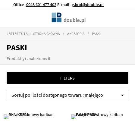
Office
0048 601 477 402
E-mail
g.krol@double.pl
JESTEŚ TUTAJ:
STRONA GŁÓWNA
AKCESORIA
PASKI
PASKI
Produkt(y) znalezione: 6
FILTERS
Sortuj po
ilości dostępnego towaru:
malejąco