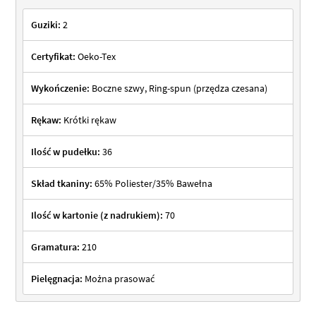
Guziki:
2
Certyfikat:
Oeko-Tex
Wykończenie:
Boczne szwy, Ring-spun (przędza czesana)
Rękaw:
Krótki rękaw
Ilość w pudełku:
36
Skład tkaniny:
65% Poliester/35% Bawełna
Ilość w kartonie (z nadrukiem):
70
Gramatura:
210
Pielęgnacja:
Można prasować