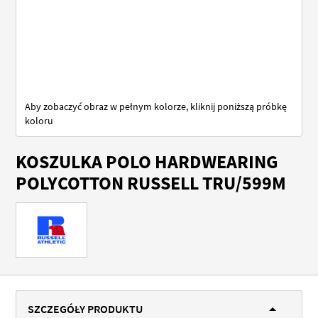
Aby zobaczyć obraz w pełnym kolorze, kliknij poniższą próbkę
koloru
Przejdź
KOSZULKA POLO HARDWEARING
na
początek
POLYCOTTON RUSSELL TRU/599M
galerii
SZCZEGÓŁY PRODUKTU