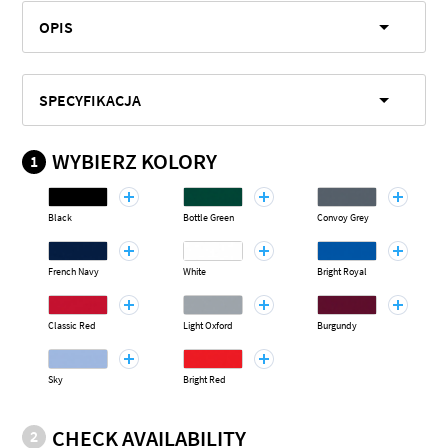
OPIS
SPECYFIKACJA
WYBIERZ KOLORY
1
Black
Bottle Green
Convoy Grey
French Navy
White
Bright Royal
Classic Red
Light Oxford
Burgundy
Sky
Bright Red
CHECK AVAILABILITY
2