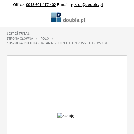
Office
0048 601 477 402
E-mail
g.krol@double.pl
JESTEŚ TUTAJ:
STRONA GŁÓWNA
POLO
KOSZULKA POLO HARDWEARING POLYCOTTON RUSSELL TRU/599M
Przejdź
na
koniec
galerii